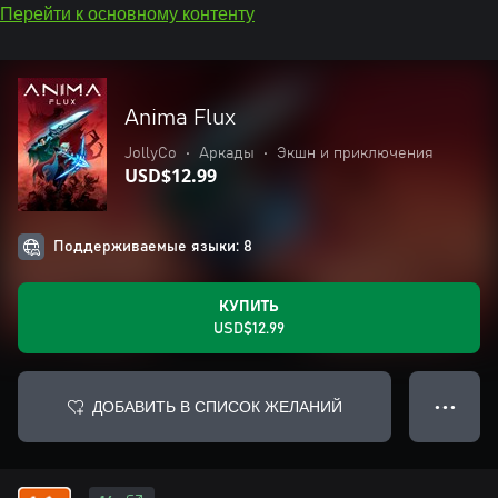
Перейти к основному контенту
Anima Flux
JollyCo
•
Аркады
•
Экшн и приключения
USD$12.99
Поддерживаемые языки: 8
КУПИТЬ
USD$12.99
ДОБАВИТЬ В СПИСОК ЖЕЛАНИЙ
● ● ●