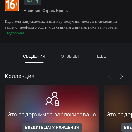
16+
Насилие, Страх, Брань
Издатели запускаемых вами игр получают доступ к сведениям
вашего профиля Xbox и к связанным данным, пока вы играете.
Подробнее
СВЕДЕНИЯ
ОТЗЫВЫ
ЕЩЕ
Коллекция
Это содержимое заблокировано
Это соде
ВВЕДИТЕ ДАТУ РОЖДЕНИЯ
ВВЕ