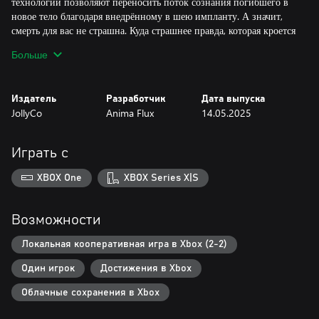
технологии позволяют переносить поток сознания погибшего в
новое тело благодаря внедрённому в шею импланту. А значит,
смерть для вас не страшна. Куда страшнее правда, которая кроется
за этой технологией.
Больше
Кооперативная метроидвания
Необычная в своём роде кооперативная метроидвания с двумя
Издатель
Разработчик
Дата выпуска
главными героями. Исследовать мир и сражаться с боссами
JollyCo
Anima Flux
14.05.2025
вдвоём куда веселее. При этом в любой момент можно
переключиться на комфортный одиночный режим. Оба
персонажа отличаются по своим способностям и по разному
Играть с
развиваются по мере прохождения игры. Комбинируйте их
боевые стили. Спасайте напарника, который попал в засаду или
XBOX One
XBOX Series X|S
тяжело ранен. Исследуйте вместе мрачные локации космического
города, кишащего мутантами и столкнитесь с действительно
опасными боссами, которые способны удивить даже самого
Возможности
искушённого игрока.
Локальная кооперативная игра в Xbox (2-2)
Будоражащая сознание антиутопия
Один игрок
Достижения в Xbox
История раскрывается во множестве потрясающих вручную
анимированных катсценах, продуманном игровом мире и
Облачные сохранения в Xbox
красочных диалогах, насыщенных иронией. Прописанные
второстепенные персонажи со своими трагичными и