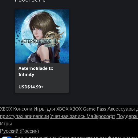
AeternoBlade II:
Infinity
USD$14.99+
XBOX Консоли
Игры для XBOX
XBOX Game Pass
Аксессуары 
приступах эпилепсии
Учетная запись Майкрософт
Поддержк
Игры
Русский (Россия)