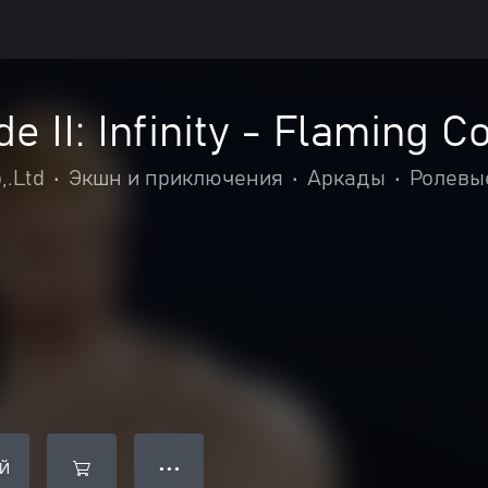
e II: Infinity - Flaming 
,.Ltd
•
Экшн и приключения
•
Аркады
•
Ролевы
Й
● ● ●