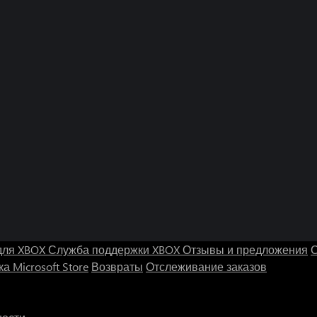
для XBOX
Служба поддержки XBOX
Отзывы и предложения
С
а Microsoft Store
Возвраты
Отслеживание заказов