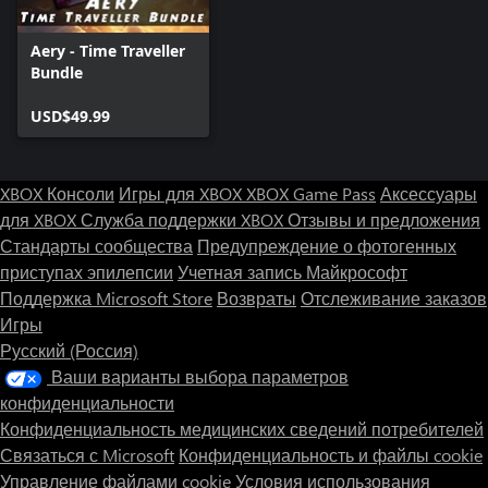
Aery - Time Traveller
Bundle
USD$49.99
XBOX Консоли
Игры для XBOX
XBOX Game Pass
Аксессуары
для XBOX
Служба поддержки XBOX
Отзывы и предложения
Стандарты сообщества
Предупреждение о фотогенных
приступах эпилепсии
Учетная запись Майкрософт
Поддержка Microsoft Store
Возвраты
Отслеживание заказов
Игры
Русский (Россия)
Ваши варианты выбора параметров
конфиденциальности
Конфиденциальность медицинских сведений потребителей
Связаться с Microsoft
Конфиденциальность и файлы cookie
Управление файлами cookie
Условия использования