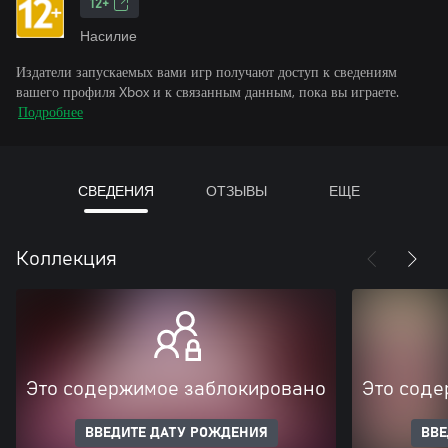
12+
Насилие
Издатели запускаемых вами игр получают доступ к сведениям
вашего профиля Xbox и к связанным данным, пока вы играете.
Подробнее
СВЕДЕНИЯ
ОТЗЫВЫ
ЕЩЕ
Коллекция
Это содержимое заблокировано
Это соде
ВВЕДИТЕ ДАТУ РОЖДЕНИЯ
ВВЕ