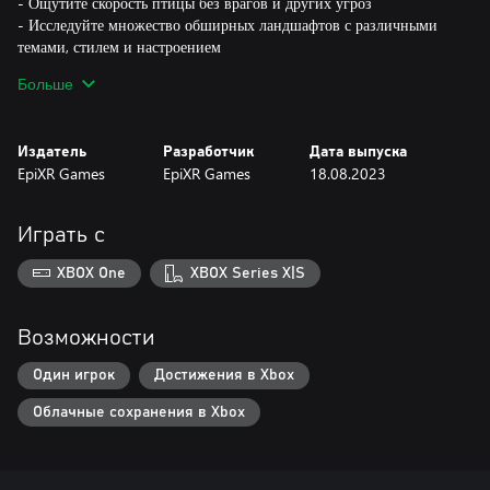
- Ощутите скорость птицы без врагов и других угроз
- Исследуйте множество обширных ландшафтов с различными
темами, стилем и настроением
- Следите за историей главного героя
Больше
- Собирайте осколки памяти, чтобы открыть следующую область
- Погрузитесь в атмосферу яркого минималистичного, но иногда
даже сюрреалистичного художественного стиля
Издатель
Разработчик
Дата выпуска
- Наслаждайтесь красивыми яркими цветами с интересными и
EpiXR Games
EpiXR Games
18.08.2023
разнообразными цветовыми темами в каждой области
- Откройте для себя скрытые области и множество маленьких
сюрпризов на своем пути
Играть с
XBOX One
XBOX Series X|S
Возможности
Один игрок
Достижения в Xbox
Облачные сохранения в Xbox