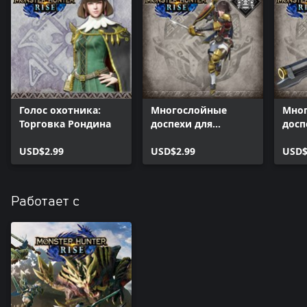
Голос охотника:
Многослойные
Мно
Торговка Рондина
доспехи для
досп
охотника
«Арл
USD$2.99
«Фиорайна»
USD$2.99
USD$
Работает с