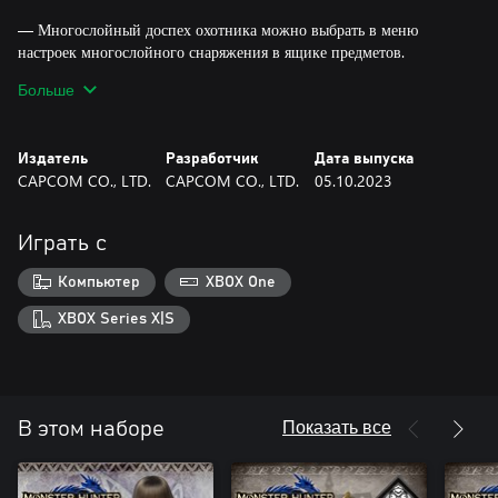
— Многослойный доспех охотника можно выбрать в меню
настроек многослойного снаряжения в ящике предметов.
— Многослойные доспехи меняют только облик персонажа и не
Больше
влияют на характеристики и способности.
— Этот набор можно надеть вне зависимости от типа охотника.
Набор надевается как единое целое, и его элементы не могут
Издатель
Разработчик
Дата выпуска
использоваться по отдельности.
CAPCOM CO., LTD.
CAPCOM CO., LTD.
05.10.2023
— Некоторые элементы отличаются от версии, используемой
игровым персонажем. Прическа и голос не входят в набор.
— После покупки выберите «Изменить внешность» в ящике
Играть с
предметов, чтобы использовать новый голос. Также его можно
выбрать при создании персонажа. Голоса меняют голоса
Компьютер
XBOX One
персонажей и не затрагивают характеристики и способности.
XBOX Series X|S
Показать все
В этом наборе