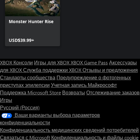
Monster Hunter Rise
USD$39.99+
XBOX Консоли
Игры для XBOX
XBOX Game Pass
Аксессуары
для XBOX
Служба поддержки XBOX
Отзывы и предложения
Стандарты сообщества
Предупреждение о фотогенных
приступах эпилепсии
Учетная запись Майкрософт
Поддержка Microsoft Store
Возвраты
Отслеживание заказов
Игры
Русский (Россия)
Ваши варианты выбора параметров
конфиденциальности
Конфиденциальность медицинских сведений потребителей
Связаться с Microsoft
Конфиденциальность и файлы cookie