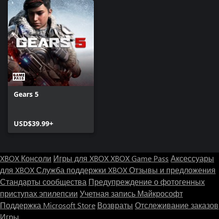
Gears 5
USD$39.99+
XBOX Консоли
Игры для XBOX
XBOX Game Pass
Аксессуары
для XBOX
Служба поддержки XBOX
Отзывы и предложения
Стандарты сообщества
Предупреждение о фотогенных
приступах эпилепсии
Учетная запись Майкрософт
Поддержка Microsoft Store
Возвраты
Отслеживание заказов
Игры