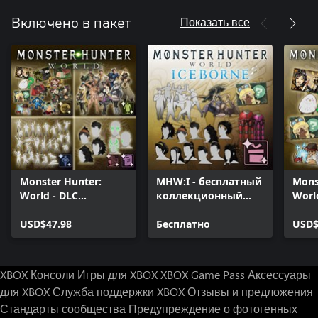
Показать все
Включено в пакет
Monster Hunter:
MHW:I - бесплатный
Mons
World - DLC
коллекционный
Worl
Collection
набор материалов
Stick
USD$47.98
Бесплатно
USD$
XBOX Консоли
Игры для XBOX
XBOX Game Pass
Аксессуары
для XBOX
Служба поддержки XBOX
Отзывы и предложения
Стандарты сообщества
Предупреждение о фотогенных