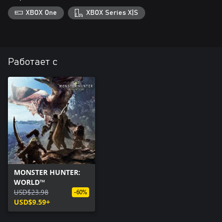
XBOX One
XBOX Series X|S
Работает с
MONSTER HUNTER:
WORLD™
USD$23.98
-60%
USD$9.59+