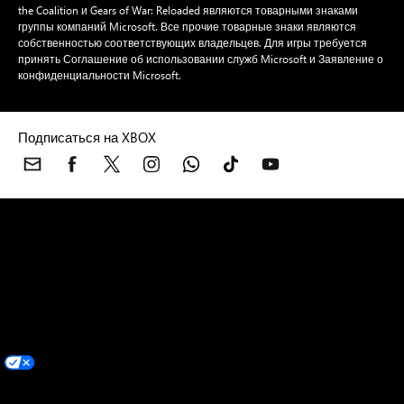
the Coalition и Gears of War: Reloaded являются товарными знаками
группы компаний Microsoft. Все прочие товарные знаки являются
собственностью соответствующих владельцев. Для игры требуется
принять Соглашение об использовании служб Microsoft и Заявление о
конфиденциальности Microsoft.
Подписаться на XBOX
XBOX Консоли
Игры для XBOX
XBOX Game Pass
Аксессуары
для XBOX
Служба поддержки XBOX
Отзывы и предложения
Стандарты сообщества
Предупреждение о фотогенных
приступах эпилепсии
Учетная запись Майкрософт
Поддержка Microsoft Store
Возвраты
Отслеживание заказов
Игры
Русский (Россия)
Ваши варианты выбора параметров
конфиденциальности
Конфиденциальность медицинских сведений потребителей