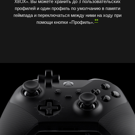
XBOX». Вы можете хранить до 3 пользовательских
профилей и один профиль по умолчанию в памяти
геймпада и переключаться между ними на ходу при
**
помощи кнопки «Профиль».
Анимация
подключения
компонентов
к
беспроводному
геймпаду
XBOX
Elite
Series 2.