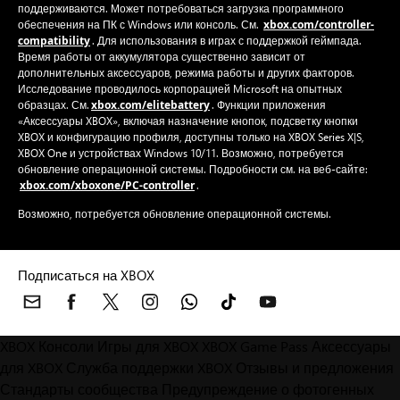
поддерживаются. Может потребоваться загрузка программного
xbox.com/controller-
обеспечения на ПК с Windows или консоль. См.
compatibility
. Для использования в играх с поддержкой геймпада.
Время работы от аккумулятора существенно зависит от
дополнительных аксессуаров, режима работы и других факторов.
Исследование проводилось корпорацией Microsoft на опытных
xbox.com/elitebattery
образцах. См.
. Функции приложения
«Аксессуары XBOX», включая назначение кнопок, подсветку кнопки
XBOX и конфигурацию профиля, доступны только на XBOX Series X|S,
XBOX One и устройствах Windows 10/11. Возможно, потребуется
обновление операционной системы. Подробности см. на веб-сайте:
xbox.com/xboxone/PC-controller
.
Возможно, потребуется обновление операционной системы.
Подписаться на XBOX
XBOX Консоли
Игры для XBOX
XBOX Game Pass
Аксессуары
для XBOX
Служба поддержки XBOX
Отзывы и предложения
Стандарты сообщества
Предупреждение о фотогенных