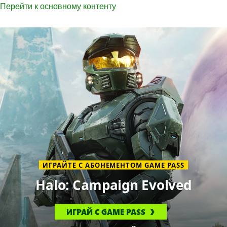
Перейти к основному контенту
Добро
пожаловать
на
главную
страницу
XBOX
ИГРАЙТЕ С АБОНЕМЕНТОМ GAME PASS
Halo: Campaign Evolved
ИГРАЙ С GAME PASS