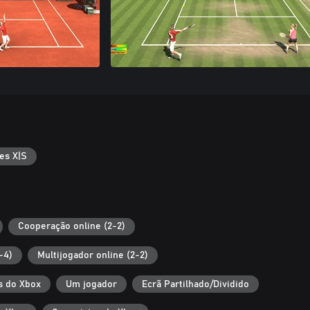
es X|S
Cooperação online (2-2)
-4)
Multijogador online (2-2)
s do Xbox
Um jogador
Ecrã Partilhado/Dividido