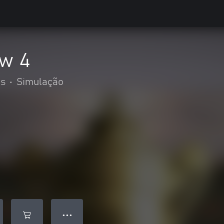
ow 4
es
•
Simulação
● ● ●