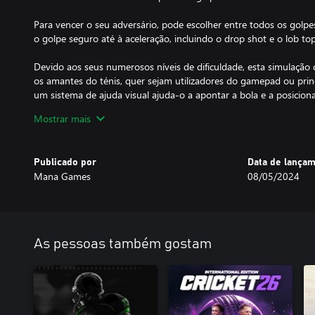
Para vencer o seu adversário, pode escolher entre todos os golp
o golpe seguro até à aceleração, incluindo o drop shot e o lob top
Devido aos seus numerosos níveis de dificuldade, esta simulação 
os amantes do ténis, quer sejam utilizadores do gamepad ou princ
um sistema de ajuda visual ajuda-o a apontar a bola e a posiciona
desativar estas opções sempre que lhe convier.
Mostrar mais
O TE4 inclui uma das mais completas digressões mundiais jamais
ténis. Com mais de 3500 jogadores que evoluíram ao longo de 
Publicado por
Data de lança
mais de 400 torneios por ano, desde as qualificações para os torne
Mana Games
08/05/2024
finais dos eventos profissionais de alto nível, tanto em competiç
sentir-se-á como se estivesse a mergulhar numa verdadeira carreir
Aviso:
Pode jogar a pares com 4 jogadores humanos num só computado
As pessoas também gostam
Internet.