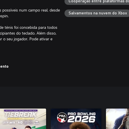
Cooperação entre plataformas d
es possíveis num campo real, desde
Salvamentos na nuvem do Xbox
spin.
de ténis foi concebida para todos
ipiantes do teclado. Além disso,
r o seu jogador. Pode ativar e
 realizadas num videojogo de
várias décadas e que competem em
mento
ios juniores de baixo nível até às
ão de singulares como de pares,
a de tenista profissional.
r, mas não através de LAN ou