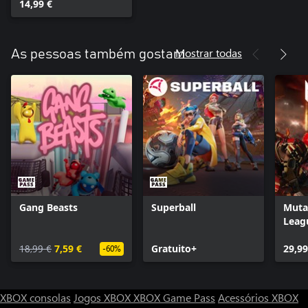
14,99 €
Mostrar todas
As pessoas também gostam
Gang Beasts
Superball
Muta
Leag
18,99 €
7,59 €
Gratuito+
29,99
-60%
XBOX consolas
Jogos XBOX
XBOX Game Pass
Acessórios XBOX