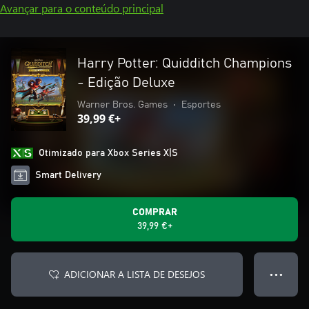
Avançar para o conteúdo principal
Harry Potter: Quidditch Champions
- Edição Deluxe
Warner Bros. Games
•
Esportes
39,99 €+
Otimizado para Xbox Series X|S
Smart Delivery
COMPRAR
39,99 €+
ADICIONAR A LISTA DE DESEJOS
● ● ●