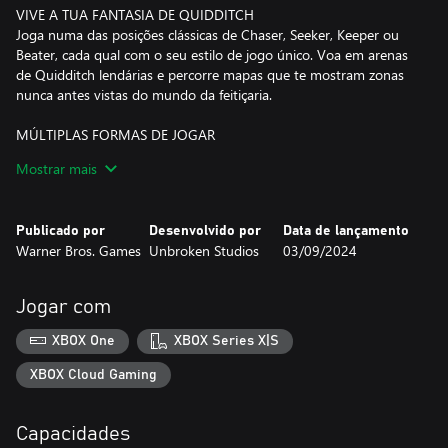
VIVE A TUA FANTASIA DE QUIDDITCH
Joga numa das posições clássicas de Chaser, Seeker, Keeper ou
Beater, cada qual com o seu estilo de jogo único. Voa em arenas
de Quidditch lendárias e percorre mapas que te mostram zonas
nunca antes vistas do mundo da feitiçaria.
MÚLTIPLAS FORMAS DE JOGAR
O modo carreira, os jogos amigáveis e o modo JvJ permitem-te
Mostrar mais
experimentar de outra forma a diversão do Quidditch. Joga a
solo, em equipas de até 3 amigos em co-op online ou em
partidas competitivas online contra outras equipas.
Publicado por
Desenvolvido por
Data de lançamento
Warner Bros. Games
Unbroken Studios
03/09/2024
QUIDDITCH À TUA MANEIRA
Melhora e personaliza o teu estilo de jogo consoante a função.
Muda o teu estilo de voo trocando a vassoura que montas. As
Jogar com
opções de personalização e os designs de personagens
emblemáticas permitem-te expressar a tua personalidade no
XBOX One
XBOX Series X|S
jogo.
XBOX Cloud Gaming
Capacidades