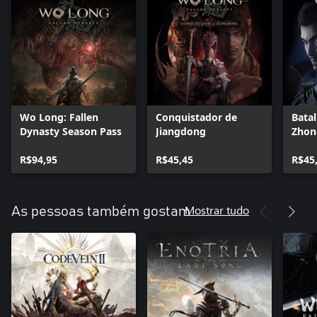
Wo Long: Fallen
Conquistador de
Bata
Dynasty Season Pass
Jiangdong
Zhon
R$94,95
R$45,45
R$45
Mostrar tudo
As pessoas também gostam