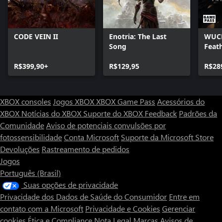
CODE VEIN II
Enotria: The Last
WUCH
Song
Feat
R$399,90+
R$129,95
R$28
XBOX consoles
Jogos XBOX
XBOX Game Pass
Acessórios do
XBOX
Notícias do XBOX
Suporte do XBOX
Feedback
Padrões da
Comunidade
Aviso de potenciais convulsões por
fotossensibilidade
Conta Microsoft
Suporte da Microsoft Store
Devoluções
Rastreamento de pedidos
Jogos
Português (Brasil)
Suas opções de privacidade
Privacidade dos Dados de Saúde do Consumidor
Entre em
contato com a Microsoft
Privacidade e Cookies
Gerenciar
cookies
Ética e Compliance
Nota Legal
Marcas
Avisos de