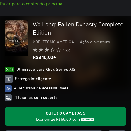
Pular para o conteúdo principal
Wo Long: Fallen Dynasty Complete
Edition
KOEI TECMO AMERICA
•
Ação e aventura
1.3K
R$340,00+
Otimizado para Xbox Series X|S
Entrega inteligente
4 Recursos de acessibilidade
11 Idiomas com suporte
OBTER O GAME PASS
Economize
R$68,00
com