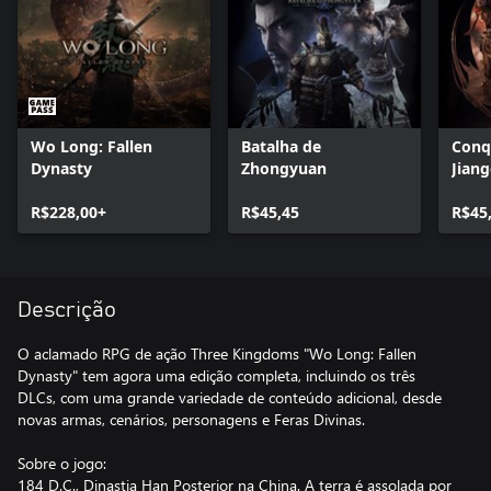
Wo Long: Fallen
Batalha de
Conq
Dynasty
Zhongyuan
Jian
R$228,00+
R$45,45
R$45
Descrição
O aclamado RPG de ação Three Kingdoms "Wo Long: Fallen
Dynasty" tem agora uma edição completa, incluindo os três
DLCs, com uma grande variedade de conteúdo adicional, desde
novas armas, cenários, personagens e Feras Divinas.
Sobre o jogo:
184 D.C., Dinastia Han Posterior na China. A terra é assolada por