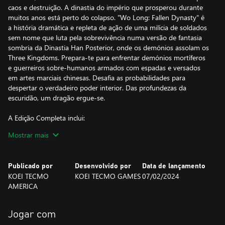
caos e destruição. A dinastia do império que prosperou durante
muitos anos está perto do colapso. "Wo Long: Fallen Dynasty" é
a história dramática e repleta de ação de uma milícia de soldados
sem nome que luta pela sobrevivência numa versão de fantasia
sombria da Dinastia Han Posterior, onde os demónios assolam os
Three Kingdoms. Prepara-te para enfrentar demónios mortíferos
e guerreiros sobre-humanos armados com espadas e versados
em artes marciais chinesas. Desafia as probabilidades para
despertar o verdadeiro poder interior. Das profundezas da
escuridão, um dragão ergue-se.
A Edição Completa inclui:
- O jogo base "Wo Long: Fallen Dynasty"
Mostrar mais
- DLC 1, "Batalha de Zhongyuan"
Após o colapso da coligação anti-Dong Zhuo, as forças de Cao
Cao tentam expandir a sua influência pela região Zhongyuan.
Publicado por
Desenvolvido por
Data de lançamento
- DLC 2, "Conquistador de Jiangdong"
KOEI TECMO
KOEI TECMO GAMES
07/02/2024
Os guerreiros do clã Sun lutam para ultrapassar as dificuldades
AMERICA
que enfrentam após a morte de Sun Jian.
- DLC 3, "Revolta em Jingxiang"
As forças de Liu Bei lutam contra a ameaça do Elixir que tomou
Jogar com
conta da Província de Jing desde a morte de Yu Ji.