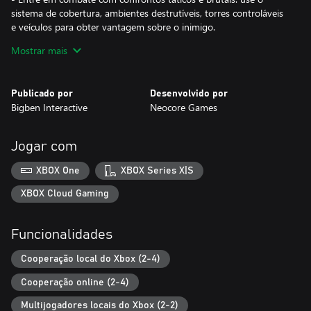
sistema de cobertura, ambientes destrutíveis, torres controláveis
e veículos para obter vantagem sobre o inimigo.
- Escolha uma das 3 classes de personagens, cada uma
Mostrar mais
oferecendo uma jogabilidade totalmente diferente.
- Personalize sua experiência no jogo com uma imensa árvore de
habilidades, criando e escolhendo entre dezenas de armas
Publicado por
Desenvolvido por
diferentes.
Bigben Interactive
Neocore Games
- Jogue no modo solo ou co-op, com 2 jogadores localmente, ou
até 4 online.
- Explore um mundo persistente e aberto em uma grande
Jogar com
variedade de missões.
XBOX One
XBOX Series X|S
XBOX Cloud Gaming
Funcionalidades
Cooperação local do Xbox (2-4)
Cooperação online (2-4)
Multijogadores locais do Xbox (2-2)