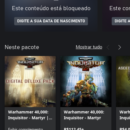
Este conteúdo está bloqueado
Este co
DIGITE A SUA DATA DE NASCIMENTO
DIGITE 
Mostrar tudo
Neste pacote
Warhammer 40,000:
Warhammer 40,000:
Warh
Inquisitor - Martyr |
Inquisitor - Martyr
Inqui
Digital Deluxe pack
Impe
Exibir complemento
R$112,45+
R$4,