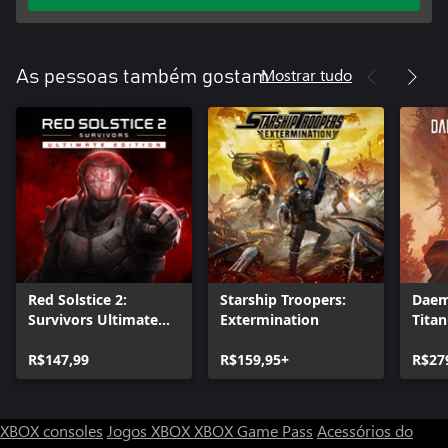
Mostrar tudo
As pessoas também gostam
Red Solstice 2:
Starship Troopers:
Daem
Survivors Ultimate
Extermination
Titan
Edition
R$147,99
R$159,95+
R$27
XBOX consoles
Jogos XBOX
XBOX Game Pass
Acessórios do