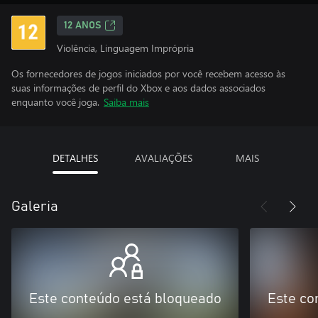
12 ANOS
Violência, Linguagem Imprópria
Os fornecedores de jogos iniciados por você recebem acesso às
suas informações de perfil do Xbox e aos dados associados
enquanto você joga.
Saiba mais
DETALHES
AVALIAÇÕES
MAIS
Galeria
Este conteúdo está bloqueado
Este co