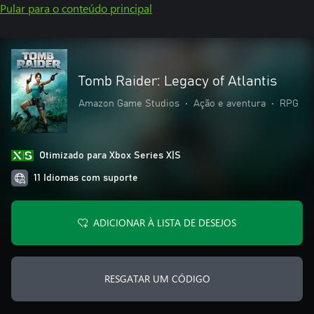
Pular para o conteúdo principal
Tomb Raider: Legacy of Atlantis
Amazon Game Studios
•
Ação e aventura
•
RPG
Otimizado para Xbox Series X|S
11 Idiomas com suporte
ADICIONAR À LISTA DE DESEJOS
RESGATAR UM CÓDIGO