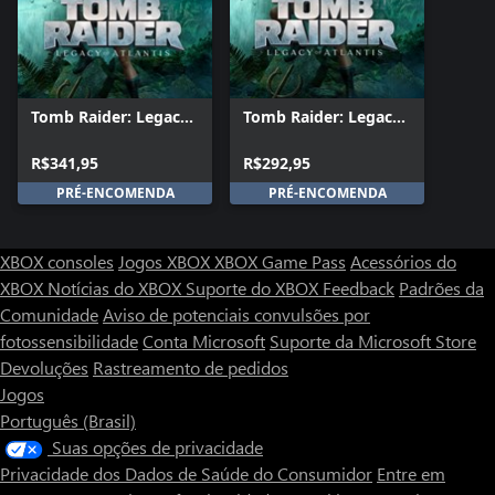
Tomb Raider: Legacy
Tomb Raider: Legacy
of Atlantis Deluxe
of Atlantis Standard
Edition
Edition
R$341,95
R$292,95
PRÉ-ENCOMENDA
PRÉ-ENCOMENDA
XBOX consoles
Jogos XBOX
XBOX Game Pass
Acessórios do
XBOX
Notícias do XBOX
Suporte do XBOX
Feedback
Padrões da
Comunidade
Aviso de potenciais convulsões por
fotossensibilidade
Conta Microsoft
Suporte da Microsoft Store
Devoluções
Rastreamento de pedidos
Jogos
Português (Brasil)
Suas opções de privacidade
Privacidade dos Dados de Saúde do Consumidor
Entre em