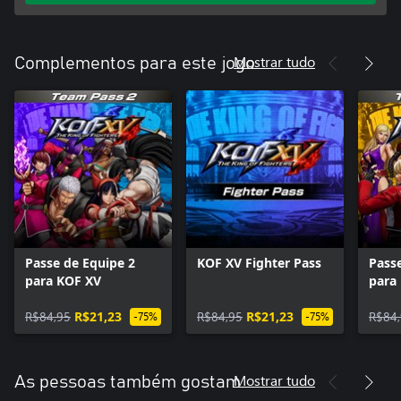
Mostrar tudo
Complementos para este jogo
Passe de Equipe 2
KOF XV Fighter Pass
Pass
para KOF XV
para
R$84,95
R$21,23
R$84,95
R$21,23
R$84
-75%
-75%
Mostrar tudo
As pessoas também gostam