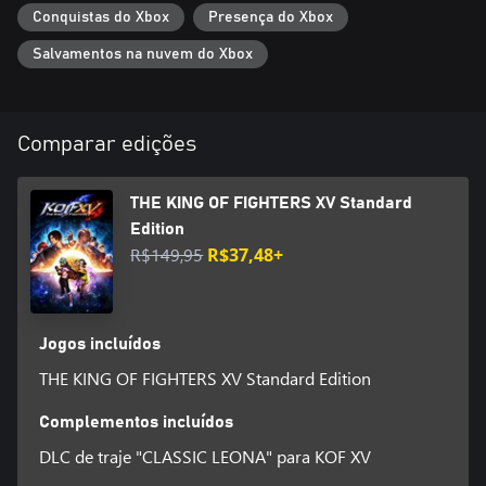
Conquistas do Xbox
Presença do Xbox
- O ápice do sistema de batalha da série
Salvamentos na nuvem do Xbox
Além de manter o tradicional sistema de batalha 3 contra 3 da
série, KOF XV também conta com um novo sistema. Vivencie
uma sensação de velocidade e inovação sem precedentes!
Comparar edições
- Jogo online fácil e versátil
Rollback netcode adotado para reduzir o lag em partidas online.
Também há uma variedade de opções de batalha que permitem
THE KING OF FIGHTERS XV Standard
escolher como você quer jogar!
Edition
R$149,95
R$37,48+
- KOF vem repleto de conteúdos para você
Inclui uma galera de vídeos e vozes, e a nova DJ STATION, com
mais de 300 músicas célebres da série KOF e muito mais.
Jogos incluídos
THE KING OF FIGHTERS XV Standard Edition
Complementos incluídos
DLC de traje "CLASSIC LEONA" para KOF XV