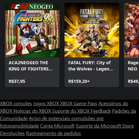
ACA2NEOGEO THE
FATAL FURY: City of
Rage
KING OF FIGHTERS
the Wolves - Legend
NEO
'98
Edition
R$37,95
R$159,20+
R$49
XBOX consoles
Jogos XBOX
XBOX Game Pass
Acessórios do
XBOX
Notícias do XBOX
Suporte do XBOX
Feedback
Padrões da
Comunidade
Aviso de potenciais convulsões por
fotossensibilidade
Conta Microsoft
Suporte da Microsoft Store
Devoluções
Rastreamento de pedidos