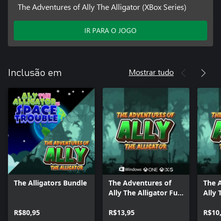
The Adventures of Ally The Alligator (XBox Series)
IR PARA O JOGO
Mostrar tudo
Inclusão em
The Alligators Bundle
The Adventures of
The 
Ally The Alligator Full
Ally 
Pack
Bund
R$80,95
R$13,95
R$10