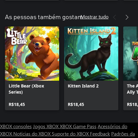
Mostrar tudo
As pessoas também gostam
Little Bear (Xbox
Kitten Island 2
The 
Series)
Ally 
(XBox
R$18,45
R$18,45
R$18
XBOX consoles
Jogos XBOX
XBOX Game Pass
Acessórios do
XBOX
Notícias do XBOX
Suporte do XBOX
Feedback
Padrões da