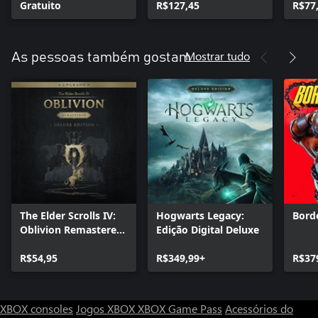
Gratuito
R$127,45
Guer
R$77
Mostrar tudo
As pessoas também gostam
The Elder Scrolls IV:
Hogwarts Legacy:
Bord
Oblivion Remastered
Edição Digital Deluxe
- Deluxe Edition
Upgrade
R$54,95
R$349,99+
R$37
XBOX consoles
Jogos XBOX
XBOX Game Pass
Acessórios do