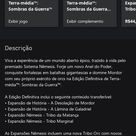
Terra-média™:
Terra-média™:
Expa
Sombras da Guerra™
Sombras da Guerra™
Trib
Conteúdo da Edição
Exibir jogo
Definitiva
Exibir complemento
R$44
Descrição
Viva a experiência de um mundo aberto épico, trazido à vida pelo
premiado Sistema Nêmesis. Forje um novo Anel do Poder,
conquiste fortalezas em batalhas gigantescas e domine Mordor
com seu próprio exército de orcs na Edição Definitiva de Terra-
média™: Sombras da Guerra™.
A Edição Definitiva inclui o seguinte conteúdo transferível:
• Expansão de História - A Desolação de Mordor
• Expansão de História - A Lâmina de Galadriel
• Expansão Nêmesis - Tribo da Matança
• Expansão Nêmesis - Tribo Marginal
As Expansões Nêmesis incluem uma nova Tribo Orc com novos