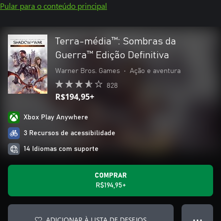
Pular para o conteúdo principal
Terra-média™: Sombras da
Guerra™ Edição Definitiva
Warner Bros. Games
•
Ação e aventura
828
R$194,95+
Xbox Play Anywhere
3 Recursos de acessibilidade
14 Idiomas com suporte
COMPRAR
R$194,95+
ADICIONAR À LISTA DE DESEJOS
● ● ●