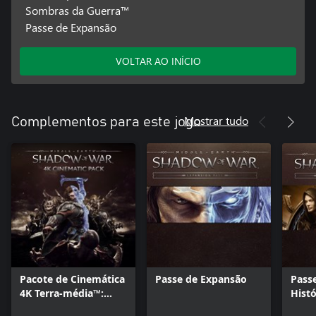
Sombras da Guerra™
Passe de Expansão
VOLTAR AO INÍCIO
Mostrar tudo
Complementos para este jogo
Pacote de Cinemática
Passe de Expansão
Pass
4K Terra-média™:
Histó
Sombras da Guerra™
médi