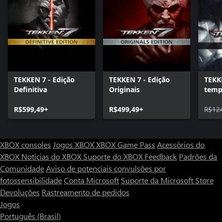
TEKKEN 7 - Edição
TEKKEN 7 - Edição
TEKK
Definitiva
Originais
temp
R$599,49+
R$499,49+
R$12
XBOX consoles
Jogos XBOX
XBOX Game Pass
Acessórios do
XBOX
Notícias do XBOX
Suporte do XBOX
Feedback
Padrões da
Comunidade
Aviso de potenciais convulsões por
fotossensibilidade
Conta Microsoft
Suporte da Microsoft Store
Devoluções
Rastreamento de pedidos
Jogos
Português (Brasil)