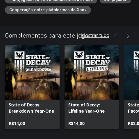
sobrevivência zumbi. Explore um mundo aberto cheio de perigos
e oportunidades que reagem às suas decisões. Recrute uma
Cooperação entre plataformas do Xbox
comunidade de sobreviventes jogáveis, cada um com suas
próprias habilidades e talentos. Projete e fortaleça sua base
contra as hordas implacáveis de mortos-vivos. Realize buscas
ousadas de alimentos e munição e faça o que for preciso para
Mostrar tudo
Complementos para este jogo
sobreviver mais um dia.
State of Decay:
State of Decay:
State
Breakdown Year-One
Lifeline Year-One
Paco
Sobr
R$14,00
R$14,00
R$2,