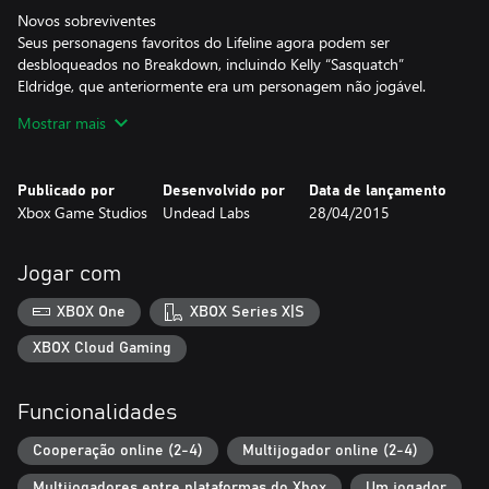
Novos sobreviventes
Seus personagens favoritos do Lifeline agora podem ser
desbloqueados no Breakdown, incluindo Kelly “Sasquatch”
Eldridge, que anteriormente era um personagem não jogável.
Mostrar mais
Novos veículos
Além de os jogadores terem um utilitário esportivo novinho, há
coberturas de veículos personalizadas distribuídas pelos mapas
Publicado por
Desenvolvido por
Data de lançamento
para maior personalização.
Xbox Game Studios
Undead Labs
28/04/2015
Novas armas: lançadores de granada sob o canhão e escopetas
incendiárias
Jogar com
Encontre novos fuzis de assalto equipados com lança-granadas
sob o canhão, além de escopetas que disparam balas
XBOX One
XBOX Series X|S
incendiárias.
XBOX Cloud Gaming
Novos recursos do Xbox One
Teste-se nos desafios mensais para desbloquear ainda mais itens,
Funcionalidades
armas e veículos. Capture seus momentos mais dramáticos com
a integração com o DVR do jogo.
Cooperação online (2-4)
Multijogador online (2-4)
Resista ao colapso da sociedade no melhor jogo de fantasia de
Multijogadores entre plataformas do Xbox
Um jogador