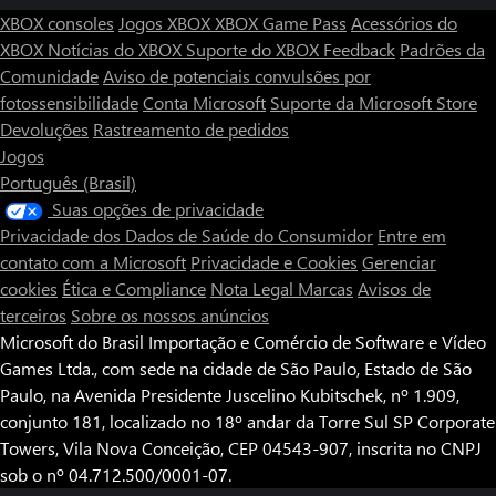
XBOX consoles
Jogos XBOX
XBOX Game Pass
Acessórios do
XBOX
Notícias do XBOX
Suporte do XBOX
Feedback
Padrões da
Comunidade
Aviso de potenciais convulsões por
fotossensibilidade
Conta Microsoft
Suporte da Microsoft Store
Devoluções
Rastreamento de pedidos
Jogos
Português (Brasil)
Suas opções de privacidade
Privacidade dos Dados de Saúde do Consumidor
Entre em
contato com a Microsoft
Privacidade e Cookies
Gerenciar
cookies
Ética e Compliance
Nota Legal
Marcas
Avisos de
terceiros
Sobre os nossos anúncios
Microsoft do Brasil Importação e Comércio de Software e Vídeo
Games Ltda., com sede na cidade de São Paulo, Estado de São
Paulo, na Avenida Presidente Juscelino Kubitschek, nº 1.909,
conjunto 181, localizado no 18º andar da Torre Sul SP Corporate
Towers, Vila Nova Conceição, CEP 04543-907, inscrita no CNPJ
sob o nº 04.712.500/0001-07.