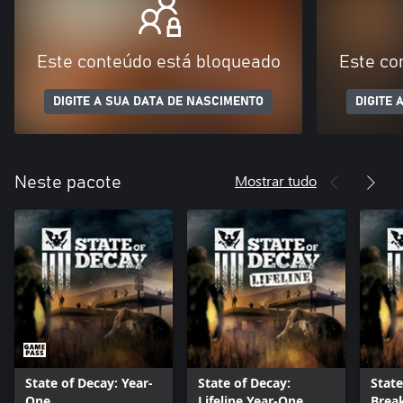
Este conteúdo está bloqueado
Este co
DIGITE A SUA DATA DE NASCIMENTO
DIGITE 
Mostrar tudo
Neste pacote
State of Decay: Year-
State of Decay:
State
One
Lifeline Year-One
Brea