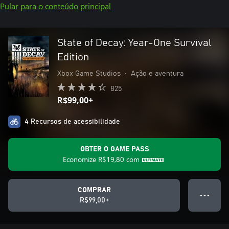
Pular para o conteúdo principal
State of Decay: Year-One Survival
Edition
Xbox Game Studios
•
Ação e aventura
825
R$99,00+
4 Recursos de acessibilidade
OBTER O GAME PASS
Economize
R$19,80
com
COMPRAR
● ● ●
R$99,00+