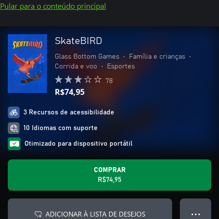
Pular para o conteúdo principal
SkateBIRD
Glass Bottom Games
•
Família e crianças
•
Corrida e voo
•
Esportes
78
R$74,95
3 Recursos de acessibilidade
10 Idiomas com suporte
Otimizado para dispositivo portátil
COMPRAR
R$74,95
ADICIONAR À LISTA DE DESEJOS
● ● ●