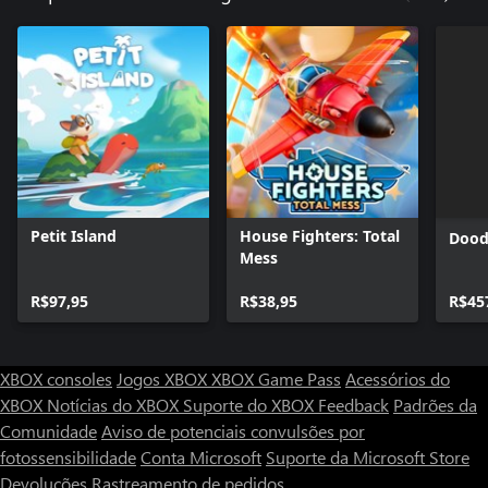
Petit Island
House Fighters: Total
Dood
Mess
R$97,95
R$38,95
R$45
XBOX consoles
Jogos XBOX
XBOX Game Pass
Acessórios do
XBOX
Notícias do XBOX
Suporte do XBOX
Feedback
Padrões da
Comunidade
Aviso de potenciais convulsões por
fotossensibilidade
Conta Microsoft
Suporte da Microsoft Store
Devoluções
Rastreamento de pedidos