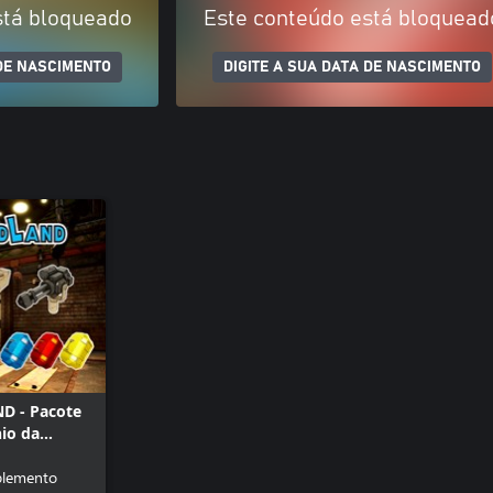
stá bloqueado
Este conteúdo está bloquead
 DE NASCIMENTO
DIGITE A SUA DATA DE NASCIMENTO
D - Pacote
io da
e
plemento