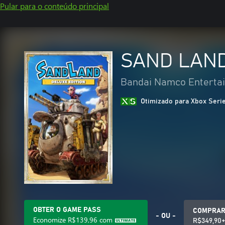
Pular para o conteúdo principal
SAND LAND
Bandai Namco Entertai
Otimizado para Xbox Seri
OBTER O GAME PASS
COMPRA
- OU -
Economize
R$139,96
com
R$349,90+