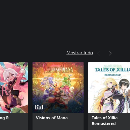
Mostrar tudo
ng R
Visions of Mana
Tales of Xillia
Remastered