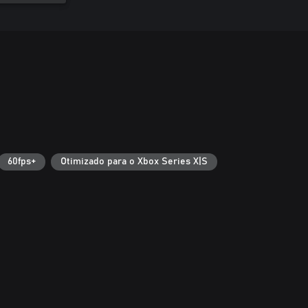
60fps+
Otimizado para o Xbox Series X|S