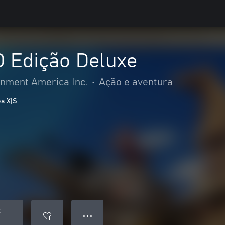
 Edição Deluxe
nment America Inc.
•
Ação e aventura
es X|S
R
● ● ●