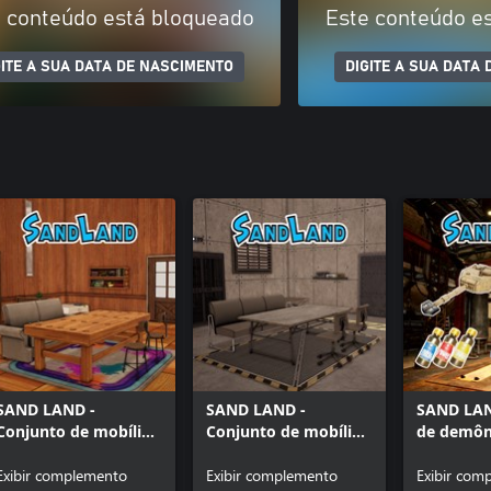
 conteúdo está bloqueado
Este conteúdo e
GITE A SUA DATA DE NASCIMENTO
DIGITE A SUA DATA
SAND LAND -
SAND LAND -
SAND LAN
Conjunto de mobília
Conjunto de mobília
de demôn
Meu Cômodo:
Meu Cômodo: Base
velocidad
Esconderijo
Exibir complemento
Militar
Exibir complemento
Exibir com