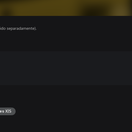
ido separadamente).
es X|S