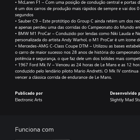
• McLaren F1 – Com uma posição de condução central e portas de
é um dos carros de produção mais rápidos de sempre e vai dos 
segundos
• Sauber C9 – Este protótipo do Group C ainda retém um dos re
e apenas perdeu uma das corridas do Campeonato do Mundo e
• BMW M1 ProCar – Conduzido por lendas como Niki Lauda e Nel
personalizada do artista Andy Warhol, o M1 ProCar é um ícone 
• Mercedes-AMG C-Class Coupe DTM – Utilizou as bases estabelec
o carro de maior sucesso nos 28 anos de história do campeonat
potência e segurança, o que faz dele um dos bólides mais compe
• 1967 Ford Mk IV – Venceu as 24 horas de Le Mans e as 12 hor
conduzido pelo lendário piloto Mario Andretti. O Mk IV continua 
vencer a clássica corrida de endurance de Le Mans.
Publicado por
Desenvolvido 
Electronic Arts
Slightly Mad St
Funciona com