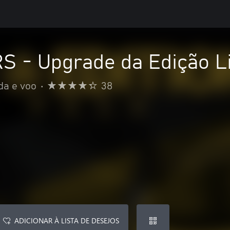
RS - Upgrade da Edição L
da e voo
•
38
ADICIONAR À LISTA DE DESEJOS