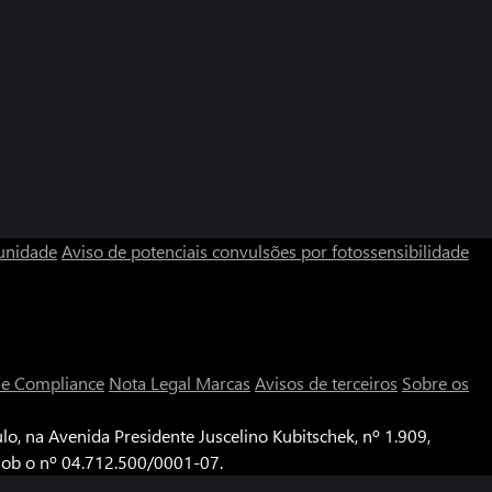
unidade
Aviso de potenciais convulsões por fotossensibilidade
a e Compliance
Nota Legal
Marcas
Avisos de terceiros
Sobre os
o, na Avenida Presidente Juscelino Kubitschek, nº 1.909,
 sob o nº 04.712.500/0001-07.