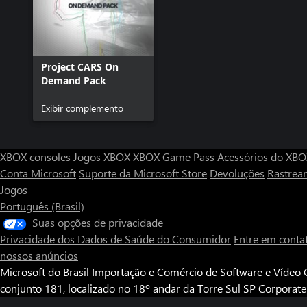
Project CARS On
Demand Pack
Exibir complemento
XBOX consoles
Jogos XBOX
XBOX Game Pass
Acessórios do XB
Conta Microsoft
Suporte da Microsoft Store
Devoluções
Rastrea
Jogos
Português (Brasil)
Suas opções de privacidade
Privacidade dos Dados de Saúde do Consumidor
Entre em conta
nossos anúncios
Microsoft do Brasil Importação e Comércio de Software e Vídeo G
conjunto 181, localizado no 18º andar da Torre Sul SP Corporat