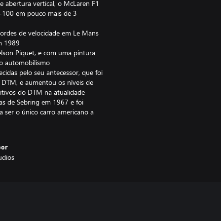
 abertura vertical, o McLaren F1
0-100 em pouco mais de 3
cordes de velocidade em Le Mans
m 1989
son Piquet, e com uma pintura
do automobilismo
idas pelo seu antecessor, que foi
o DTM, e aumentou os níveis de
titivos do DTM na atualidade
as de Sebring em 1967 e foi
a ser o único carro americano a
por
udios