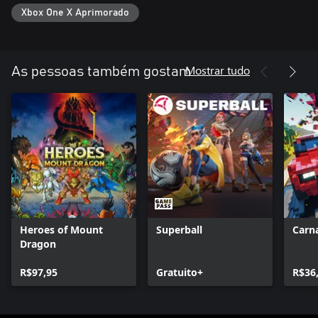
Xbox One X Aprimorado
Mostrar tudo
As pessoas também gostam
Heroes of Mount
Superball
Carna
Dragon
R$97,95
Gratuito+
R$36