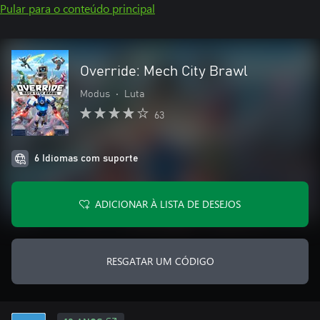
Pular para o conteúdo principal
Override: Mech City Brawl
Modus
•
Luta
63
6 Idiomas com suporte
ADICIONAR À LISTA DE DESEJOS
RESGATAR UM CÓDIGO