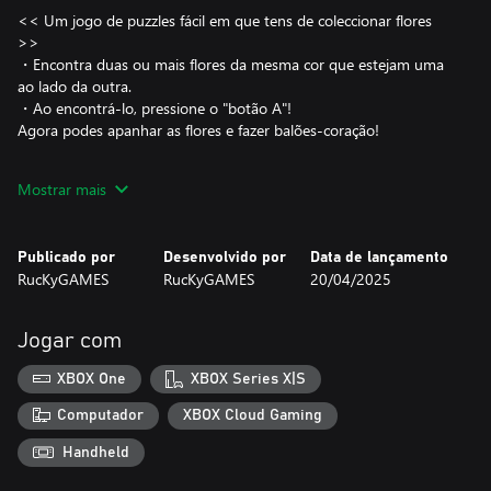
<< Um jogo de puzzles fácil em que tens de coleccionar flores
>>
・Encontra duas ou mais flores da mesma cor que estejam uma
ao lado da outra.
・Ao encontrá-lo, pressione o "botão A"!
Agora podes apanhar as flores e fazer balões-coração!
Mostrar mais
<< E muito mais! >>
・Existe um “Modo Livre” infinito onde podes criar todos os
balões-coração que quiseres.
Publicado por
Desenvolvido por
Data de lançamento
・No “Modo Puzzle”, precisas de descobrir maneiras de
RucKyGAMES
RucKyGAMES
20/04/2025
transformar todas as flores no ecrã em balões-coração!
・Vê ilustrações bónus e pautas musicais na Galeria.
Jogar com
<< Pode ser jogado a dois jogadores >>
XBOX One
XBOX Series X|S
O Modo Livre também pode ser jogado por dois jogadores em
Computador
XBOX Cloud Gaming
Handheld