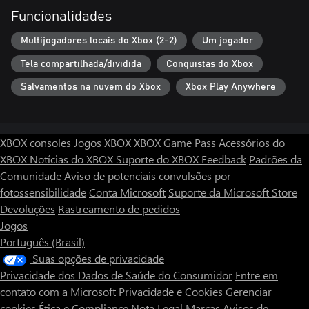
Funcionalidades
Multijogadores locais do Xbox (2-2)
Um jogador
Tela compartilhada/dividida
Conquistas do Xbox
Salvamentos na nuvem do Xbox
Xbox Play Anywhere
XBOX consoles
Jogos XBOX
XBOX Game Pass
Acessórios do
XBOX
Notícias do XBOX
Suporte do XBOX
Feedback
Padrões da
Comunidade
Aviso de potenciais convulsões por
fotossensibilidade
Conta Microsoft
Suporte da Microsoft Store
Devoluções
Rastreamento de pedidos
Jogos
Português (Brasil)
Suas opções de privacidade
Privacidade dos Dados de Saúde do Consumidor
Entre em
contato com a Microsoft
Privacidade e Cookies
Gerenciar
cookies
Ética e Compliance
Nota Legal
Marcas
Avisos de