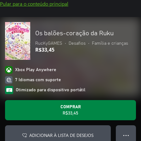
Pular para o conteúdo principal
Os balões-coração da Ruku
RucKyGAMES
•
Desafios
•
Família e crianças
R$33,45
Xbox Play Anywhere
7 Idiomas com suporte
Otimizado para dispositivo portátil
COMPRAR
R$33,45
ADICIONAR À LISTA DE DESEJOS
● ● ●