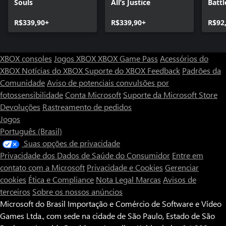
Souls
All’s Justice
Batt
Ulti
R$339,90+
R$339,90+
R$92
XBOX consoles
Jogos XBOX
XBOX Game Pass
Acessórios do
XBOX
Notícias do XBOX
Suporte do XBOX
Feedback
Padrões da
Comunidade
Aviso de potenciais convulsões por
fotossensibilidade
Conta Microsoft
Suporte da Microsoft Store
Devoluções
Rastreamento de pedidos
Jogos
Português (Brasil)
Suas opções de privacidade
Privacidade dos Dados de Saúde do Consumidor
Entre em
contato com a Microsoft
Privacidade e Cookies
Gerenciar
cookies
Ética e Compliance
Nota Legal
Marcas
Avisos de
terceiros
Sobre os nossos anúncios
Microsoft do Brasil Importação e Comércio de Software e Vídeo
Games Ltda., com sede na cidade de São Paulo, Estado de São