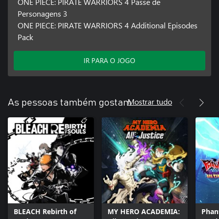
ONE PIECE: PIRATE WARRIORS 4 Passe de
Personagens 3
ONE PIECE: PIRATE WARRIORS 4 Additional Episodes
Pack
IR PARA O JOGO
Mostrar tudo
As pessoas também gostam
BLEACH Rebirth of
MY HERO ACADEMIA:
Phan