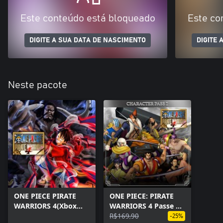
Este conteúdo está bloqueado
Este co
DIGITE A SUA DATA DE NASCIMENTO
DIGITE 
Neste pacote
ONE PIECE PIRATE
ONE PIECE: PIRATE
WARRIORS 4(Xbox
WARRIORS 4 Passe de
One)
Personagens
R$169,90
-25%