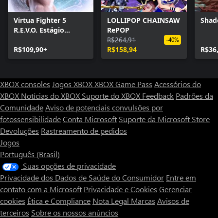
Virtua Fighter 5
LOLLIPOP CHAINSAW
Shad
R.E.V.O. Estágio
RePOP
Mundial
R$264,91
-40%
R$109,90+
R$158,94
R$36
XBOX consoles
Jogos XBOX
XBOX Game Pass
Acessórios do
XBOX
Notícias do XBOX
Suporte do XBOX
Feedback
Padrões da
Comunidade
Aviso de potenciais convulsões por
fotossensibilidade
Conta Microsoft
Suporte da Microsoft Store
Devoluções
Rastreamento de pedidos
Jogos
Português (Brasil)
Suas opções de privacidade
Privacidade dos Dados de Saúde do Consumidor
Entre em
contato com a Microsoft
Privacidade e Cookies
Gerenciar
cookies
Ética e Compliance
Nota Legal
Marcas
Avisos de
terceiros
Sobre os nossos anúncios