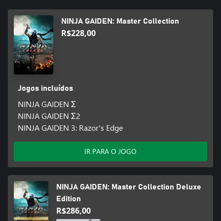
Xbox Series X e Xbox Series S.
A Xbox One S não suporta a resolução 4K.
NINJA GAIDEN: Master Collection
※Desinstala e reinstala o NINJA GAIDEN Σ e o NINJA GAIDEN Σ2
R$228,00
para que os gráficos sejam exibidos corretamente.
Nota: Se usas o Windows® 11, os requisitos da versão para PC
serão iguais aos requisitos do Windows® 11.
Nota: Para detalhes relacionados com a versão para PC, consulta
o site oficial.
Jogos incluídos
NINJA GAIDEN Σ
NINJA GAIDEN Σ2
NINJA GAIDEN 3: Razor's Edge
IR PARA O JOGO
NINJA GAIDEN: Master Collection Deluxe
Edition
R$286,00