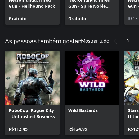
Gun - Hellhound Pack
Gun - Spire Noble
Gun 
Skin Pack
Boun
Gratuito
Gratuito
R$15
Mostrar tudo
As pessoas também gostam
RoboCop: Rogue City
Wild Bastards
Stars
- Unfinished Business
Ulti
R$112,45+
R$124,95
R$12