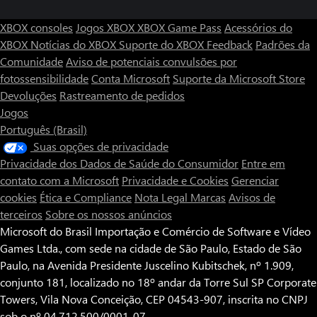
XBOX consoles
Jogos XBOX
XBOX Game Pass
Acessórios do
XBOX
Notícias do XBOX
Suporte do XBOX
Feedback
Padrões da
Comunidade
Aviso de potenciais convulsões por
fotossensibilidade
Conta Microsoft
Suporte da Microsoft Store
Devoluções
Rastreamento de pedidos
Jogos
Português (Brasil)
Suas opções de privacidade
Privacidade dos Dados de Saúde do Consumidor
Entre em
contato com a Microsoft
Privacidade e Cookies
Gerenciar
cookies
Ética e Compliance
Nota Legal
Marcas
Avisos de
terceiros
Sobre os nossos anúncios
Microsoft do Brasil Importação e Comércio de Software e Vídeo
Games Ltda., com sede na cidade de São Paulo, Estado de São
Paulo, na Avenida Presidente Juscelino Kubitschek, nº 1.909,
conjunto 181, localizado no 18º andar da Torre Sul SP Corporate
Towers, Vila Nova Conceição, CEP 04543-907, inscrita no CNPJ
sob o nº 04.712.500/0001-07.