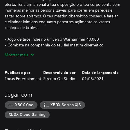
oferta. Tens um arsenal à tua disposição e o teu corpo conta com
inúmeras melhorias personalizáveis para correr em paredes e
saltar sobre abismos. O teu mastim cibernético consegue farejar
e eliminar inimigos enquanto percorres agilmente os vastos
cenários de tirolesa.
- Jogo de tiros indie no universo Warhammer 40,000
- Combate na companhia do teu fiel mastim cibernético
- Inúmeras personalizações para armas e corpo
Mostrar mais
- Faz melhorias, evolui e sobe de nível para recolher recompensas
Publicado por
Desenvolvido por
Data de lançamento
Focus Entertainment
Streum On Studio
01/06/2021
Jogar com
XBOX One
XBOX Series X|S
XBOX Cloud Gaming