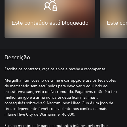
Este conteúdo está bloqueado
Este co
Descrição
Escolhe os contratos, caça os alvos e recebe a recompensa.
Mergulha num oceano de crime e corrupção e usa os teus dotes
de mercenário sem escrúpulos para devolver o equilíbrio ao
ecossistema sangrento de Necromunda. Paga bem, o cão é o teu
melhor amigo e a arma nunca te deixa ficar mal, mas...
conseguirás sobreviver? Necromunda: Hired Gun é um jogo de
tiros independente frenético e violento nos confins da mais
infame Hive City de Warhammer 40,000.
Elimina membros de gangs e mutantes infames pela melhor