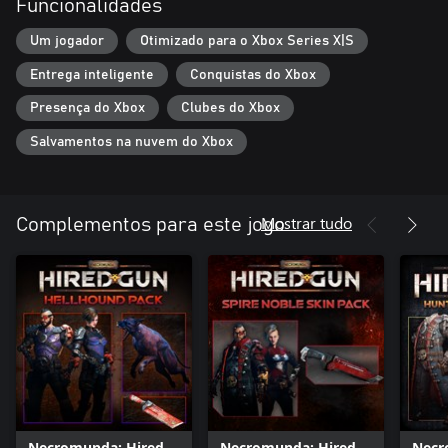
Funcionalidades
Um jogador
Otimizado para o Xbox Series X|S
Entrega inteligente
Conquistas do Xbox
Presença do Xbox
Clubes do Xbox
Salvamentos na nuvem do Xbox
Mostrar tudo
Complementos para este jogo
Necromunda: Hired
Necromunda: Hired
Necr