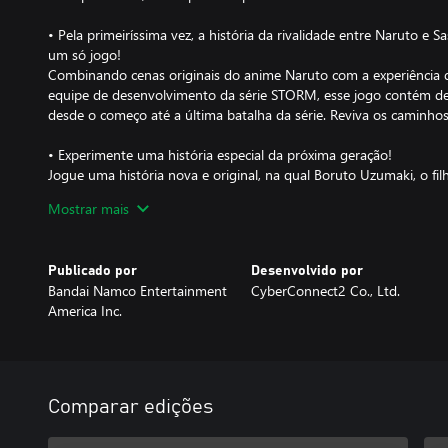
• Pela primeiríssima vez, a história da rivalidade entre Naruto e 
um só jogo!
Combinando cenas originais do anime Naruto com a experiência d
equipe de desenvolvimento da série STORM, esse jogo contém de
desde o começo até a última batalha da série. Reviva os caminhos 
• Experimente uma história especial da próxima geração!
Jogue uma história nova e original, na qual Boruto Uzumaki, o fi
era é levado a uma grande batalha envolvendo todo o mundo ni
Mostrar mais
garota em um jogo online famoso.
Publicado por
Desenvolvido por
Bandai Namco Entertainment
CyberConnect2 Co., Ltd.
America Inc.
Comparar edições