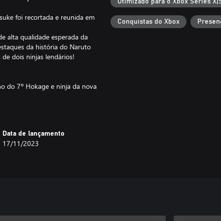
Otimizado para o Xbox Series X|
Sasuke foi recortada e reunida em
Conquistas do Xbox
Presen
e alta qualidade esperada da
staques da história do Naruto
de dois ninjas lendários!
lho do 7º Hokage e ninja da nova
nja depois de conhecer uma
Data de lançamento
17/11/2023