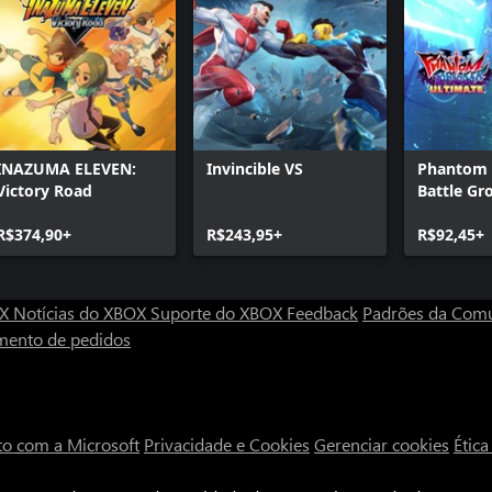
INAZUMA ELEVEN:
Invincible VS
Phantom 
Victory Road
Battle Gr
Ultimate
R$374,90+
R$243,95+
R$92,45+
OX
Notícias do XBOX
Suporte do XBOX
Feedback
Padrões da Com
mento de pedidos
to com a Microsoft
Privacidade e Cookies
Gerenciar cookies
Étic