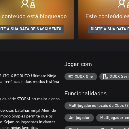
 conteúdo está bloqueado
Este conteúdo e
GITE A SUA DATA DE NASCIMENTO
DIGITE A SUA DATA
Jogar com
NARUTO X BORUTO Ultimate Ninja
XBOX One
XBOX Seri
frenéticas e dois modos história
Funcionalidades
s da série STORM no maior elenco
Multijogadores locais do Xbox (2
derosas batalhas ninja! Além de
 modo Simples permite que os
Um jogador
Multijogador e
e. Sejam os jogadores iniciantes
seus ninjas favoritos.