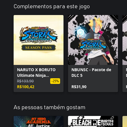
Complementos para este jogo
NARUTO X BORUTO
NBUNSC - Pacote de
Ultimate Ninja
DLC 5
STORM
R$133,90
-25%
CONNECTIONS -
R$100,42
R$31,90
Passe de Temporada
As pessoas também gostam