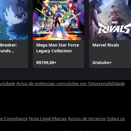
Breaker:
Mega Man Star Force
Marvel Rivals
ounds
Legacy Collection
R$199,00+
Gratuito+
unidade
Aviso de potenciais convulsões por fotossensibilidade
a e Compliance
Nota Legal
Marcas
Avisos de terceiros
Sobre os