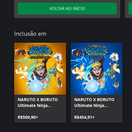
VOLTAR AO INÍCIO
Inclusão em
NARUTO X BORUTO
NARUTO X BORUTO
Ultimate Ninja
Ultimate Ninja
STORM
STORM
CONNECTIONS
R$509,90+
CONNECTIONS
R$454,91+
Ultimate Edition
Deluxe Edition