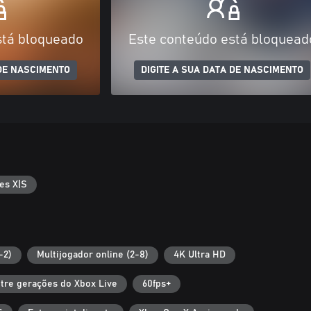
stá bloqueado
Este conteúdo está bloquead
 DE NASCIMENTO
DIGITE A SUA DATA DE NASCIMENTO
es X|S
-2)
Multijogador online (2-8)
4K Ultra HD
ntre gerações do Xbox Live
60fps+