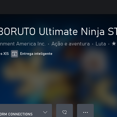
BORUTO Ultimate Ninja
nment America Inc.
•
Ação e aventura
•
Luta
•
es X|S
Entrega inteligente
● ● ●
STORM CONNECTIONS