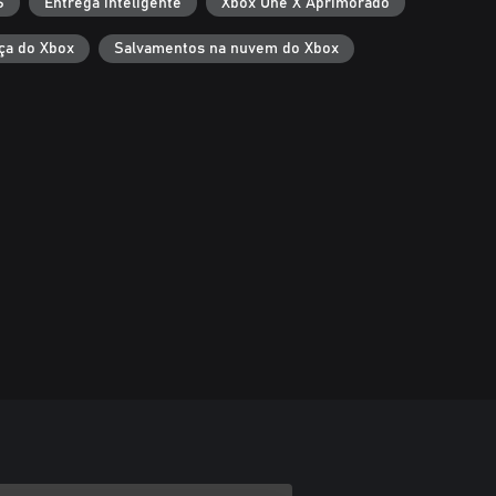
S
Entrega inteligente
Xbox One X Aprimorado
ça do Xbox
Salvamentos na nuvem do Xbox