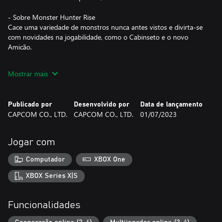
- Sobre Monster Hunter Rise
Cace uma variedade de monstros nunca antes vistos e divirta-se
com novidades na jogabilidade, como o Cabinseto e o novo
Amicão.
Mostrar mais
- Sobre Monster Hunter Rise: Sunbreak (expansão)
O mundo de Monster Hunter Rise fica maior e mais denso com
esta imensa expansão, onde novos monstros e locais estão à sua
Publicado por
Desenvolvido por
Data de lançamento
espera.
CAPCOM CO., LTD.
CAPCOM CO., LTD.
01/07/2023
Aviso: Monster Hunter Rise e Monster Hunter Rise: Sunbreak são
Jogar com
vendidos separadamente. Tome cuidado para evitar compras
duplicadas.
Computador
XBOX One
*Os itens deste conjunto podem ser comprados separadamente.
XBOX Series X|S
Tome cuidado para não comprar o mesmo item duas vezes.
Funcionalidades