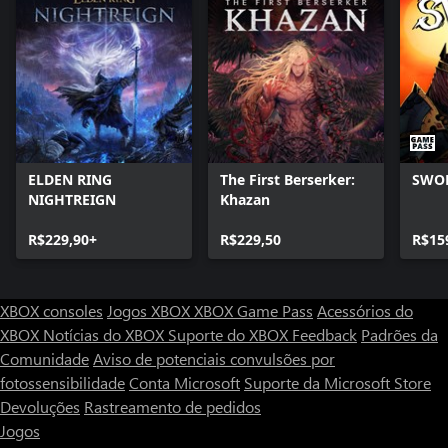
ELDEN RING
The First Berserker:
SWO
NIGHTREIGN
Khazan
R$229,90+
R$229,50
R$15
XBOX consoles
Jogos XBOX
XBOX Game Pass
Acessórios do
XBOX
Notícias do XBOX
Suporte do XBOX
Feedback
Padrões da
Comunidade
Aviso de potenciais convulsões por
fotossensibilidade
Conta Microsoft
Suporte da Microsoft Store
Devoluções
Rastreamento de pedidos
Jogos