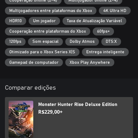
Cooperação online (2-4)
Multijogador online (2-4)
Multijogadores entre plataformas do Xbox
4K Ultra HD
HDR10
Um jogador
Taxa de Atualização Variável
Cooperação entre plataformas do Xbox
60fps+
120fps
Som espacial
Dolby Atmos
DTS:X
Otimizado para o Xbox Series X|S
Entrega inteligente
Gamepad de computador
Xbox Play Anywhere
Comparar edições
Monster Hunter Rise Deluxe Edition
R$229,00+