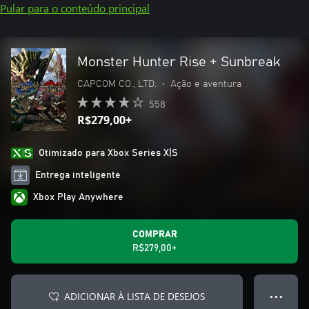
Pular para o conteúdo principal
Monster Hunter Rise + Sunbreak
CAPCOM CO., LTD.
•
Ação e aventura
558
R$279,00+
Otimizado para Xbox Series X|S
Entrega inteligente
Xbox Play Anywhere
COMPRAR
R$279,00+
ADICIONAR À LISTA DE DESEJOS
● ● ●