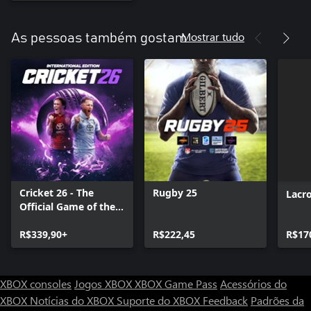
Mostrar tudo
As pessoas também gostam
Cricket 26 - The
Rugby 25
Lacr
Official Game of the
Ashes
R$339,90+
R$222,45
R$17
XBOX consoles
Jogos XBOX
XBOX Game Pass
Acessórios do
XBOX
Notícias do XBOX
Suporte do XBOX
Feedback
Padrões da