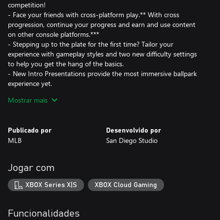
competition!
- Face your friends with cross-platform play.** With cross
progression, continue your progress and earn and use content
on other console platforms.***
- Stepping up to the plate for the first time? Tailor your
experience with gameplay styles and two new difficulty settings
to help you get the hang of the basics.
- New Intro Presentations provide the most immersive ballpark
experience yet.
- Play March to October in your style, with updated mode tools
Mostrar mais
to utilize custom uniforms, logos, and created stadiums.
- Live out your dream Baseball matchups with new Legends
joining the diamond.
Publicado por
Desenvolvido por
MLB
San Diego Studio
Next Gen Features:
- New Stadium Creator additions: build your dream ballpark with
a streamlined user interface and enjoy night games in your
Jogar com
stadium.
- Seamless performance: lose yourself in the moment with
XBOX Series X|S
XBOX Cloud Gaming
smooth, targeted 60fps gameplay.
- 4K resolution: experience the drama and excitement of
gameday in crisp, dynamic 4K resolution.****
Funcionalidades