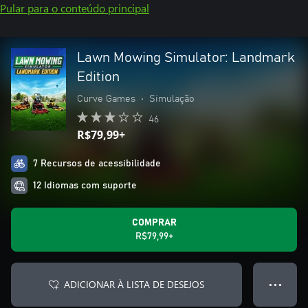
Pular para o conteúdo principal
Lawn Mowing Simulator: Landmark
Edition
Curve Games
•
Simulação
46
R$79,99+
7 Recursos de acessibilidade
12 Idiomas com suporte
COMPRAR
R$79,99+
ADICIONAR À LISTA DE DESEJOS
● ● ●