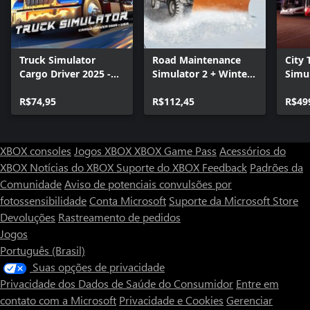
Truck Simulator
Road Maintenance
City 
Cargo Driver 2025 -
Simulator 2 + Winter
Simul
USA
Services
Colle
R$74,95
R$112,45
R$49
XBOX consoles
Jogos XBOX
XBOX Game Pass
Acessórios do
XBOX
Notícias do XBOX
Suporte do XBOX
Feedback
Padrões da
Comunidade
Aviso de potenciais convulsões por
fotossensibilidade
Conta Microsoft
Suporte da Microsoft Store
Devoluções
Rastreamento de pedidos
Jogos
Português (Brasil)
Suas opções de privacidade
Privacidade dos Dados de Saúde do Consumidor
Entre em
contato com a Microsoft
Privacidade e Cookies
Gerenciar