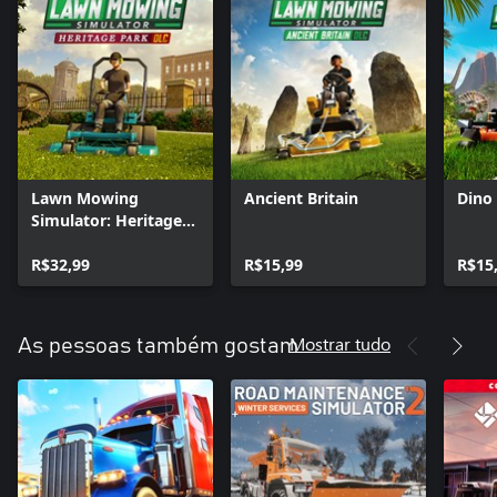
Lawn Mowing
Ancient Britain
Dino 
Simulator: Heritage
Park
R$32,99
R$15,99
R$15
Mostrar tudo
As pessoas também gostam