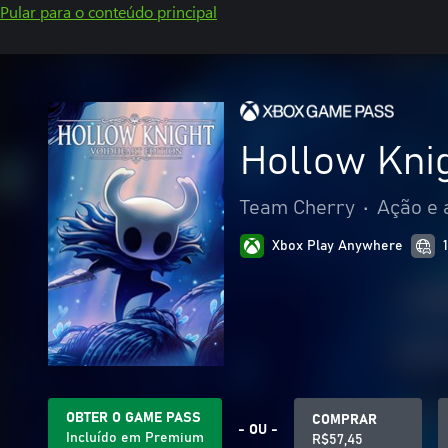
Pular para o conteúdo principal
Hollow Knig
Team Cherry
•
Ação e 
Xbox Play Anywhere
OBTER O GAME PASS
COMPRAR
- OU -
Incluído em Premium
R$57,45