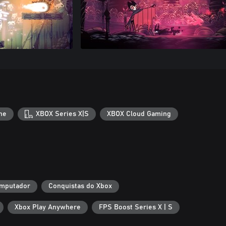
ne
XBOX Series X|S
XBOX Cloud Gaming
mputador
Conquistas do Xbox
Xbox Play Anywhere
FPS Boost Series X | S