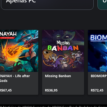
s. Nova Missão. Novo Modo de
INAYAH - Life after
Missing Banban
BIOMOR
Gods
R$67,45
R$36,95
R$72,45