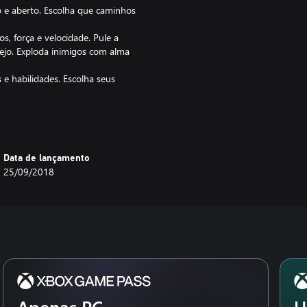
 e aberto. Escolha que caminhos
s, força e velocidade. Pule a
pejo. Exploda inimigos com alma
e habilidades. Escolha seus
s à vida por animações
agens e subjugue cavaleiros
Data de lançamento
e bússolas, penas, mapas e
25/09/2018
ens tortuosas de Hollow Knight.
hristopher Larkin.
es. Novos Aprimoramentos. Novas
upe. Nova Grande Missão. Novos
 Chefes Aprimorados. Novas
Apenas PC
U