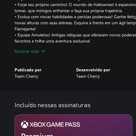
• Forje seu próprio caminho! O mundo de Hallownest é expansivo
tomar, que inimigos enfrentar e faça sua própria trajetória.
• Evolua com novas habilidades e perícias poderosas! Ganhe feitiço
novas alturas com asas etéreas. Esquive à frente em um ágil lam
Flamejante!
• Equipe Amuletos! Antigas relíquias que oferecem novos poderes 
favoritos e trilhe uma aventura exclusiva!
• Um enorme elenco de personagens fofos e assustadores trazido
Mostrar mais
tradicionais 2D quadro por quadro.
• Mais de 150 inimigos! São 40 chefes épicos! Enfrente feras selv
antigos em sua missão pelo reino.
Publicado por
Desenvolvido por
• Mapeie sua aventura com diversas ferramentas de mapa. Compr
Team Cherry
Team Cherry
marcadores para aprimorar seu entendimento das diversas paisag
• Uma trilha orquestral, com mais de 40 músicas, composta por C
Detalhes dos Pacotes de Conteúdo
• Sonhos Escondidos: Poderosos inimigos emergem! Novos Chef
Incluído nessas assinaturas
Músicas.
• A Trupe Grimm: Acenda a Lanterna do Pesadelo. Invoque a Tr
Chefes. Novos Amuletos. Novos Inimigos. Novos Amigos.
• Sangue Vital: Novas ferramentas de mapeamento. Novo Chefe.
Músicas. Novos Extras!
Premium