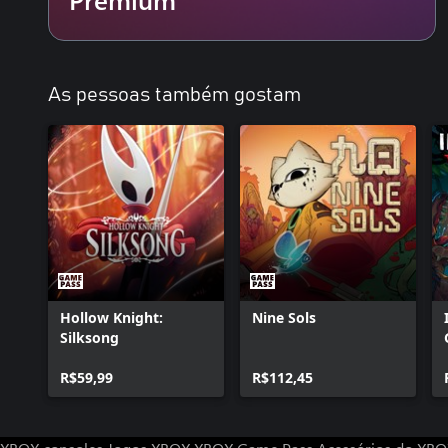
• Deus Mestre: Tome o seu lugar entre os Deuses. Novos Chefe
Jogo.
As pessoas também gostam
Hollow Knight:
Nine Sols
Silksong
R$59,99
R$112,45