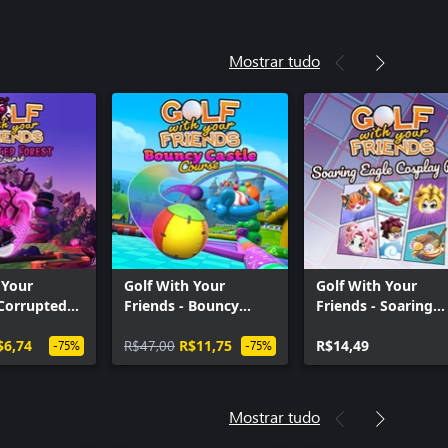
Mostrar tudo
 Your
Golf With Your
Golf With Your
 Corrupted
Friends - Bouncy
Friends - Soaring
urse
Castle Course
Eagles Cosplay Pac
$6,74
R$47,00
R$11,75
R$14,49
-75%
-75%
Mostrar tudo