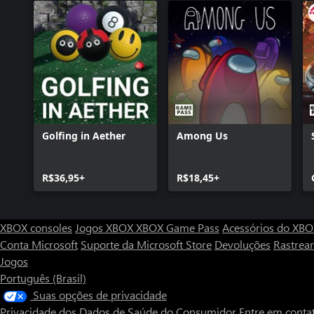
Golfing in Aether
Among Us
R$36,95+
R$18,45+
XBOX consoles
Jogos XBOX
XBOX Game Pass
Acessórios do XB
Conta Microsoft
Suporte da Microsoft Store
Devoluções
Rastrea
Jogos
Português (Brasil)
Suas opções de privacidade
Privacidade dos Dados de Saúde do Consumidor
Entre em conta