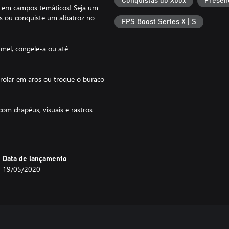
Conquistas do Xbox
Presen
 em campos temáticos! Seja um
as ou conquiste um albatroz no
FPS Boost Series X | S
mel, congele-a ou até
 rolar em aros ou troque o buraco
om chapéus, visuais e rastros
Data de lançamento
19/05/2020