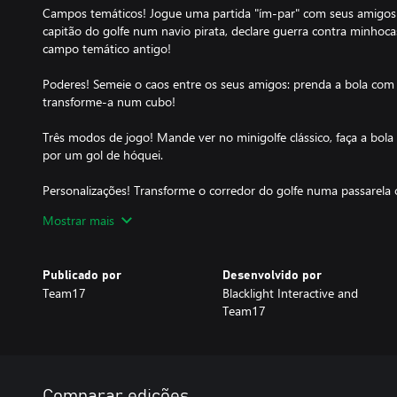
Campos temáticos! Jogue uma partida "ím-par" com seus amigos
capitão do golfe num navio pirata, declare guerra contra minhoc
campo temático antigo!
Poderes! Semeie o caos entre os seus amigos: prenda a bola com 
transforme-a num cubo!
Três modos de jogo! Mande ver no minigolfe clássico, faça a bola
por um gol de hóquei.
Personalizações! Transforme o corredor do golfe numa passarela c
estilosos para a bola!
Mostrar mais
Publicado por
Desenvolvido por
Team17
Blacklight Interactive and
Team17
Comparar edições