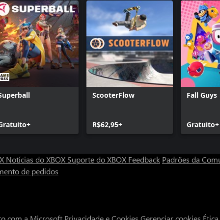
Superball
ScooterFlow
Fall Guys
Gratuito+
R$62,95+
Gratuito+
OX
Notícias do XBOX
Suporte do XBOX
Feedback
Padrões da Com
mento de pedidos
to com a Microsoft
Privacidade e Cookies
Gerenciar cookies
Étic