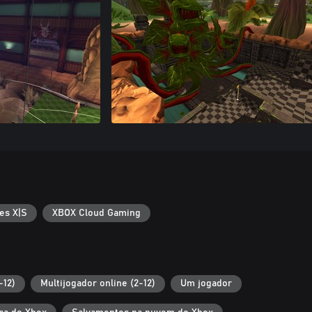
es X|S
XBOX Cloud Gaming
-12)
Multijogador online (2-12)
Um jogador