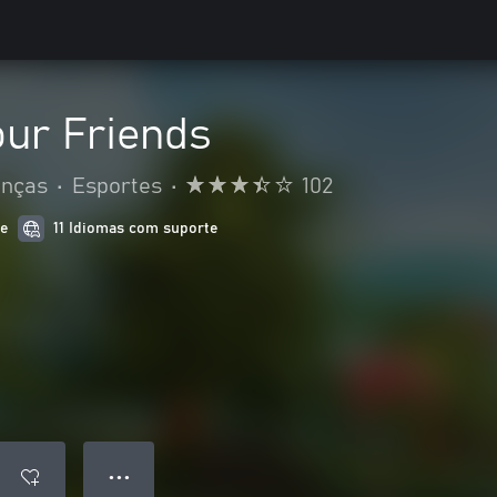
our Friends
anças
•
Esportes
•
102
de
11 Idiomas com suporte
● ● ●