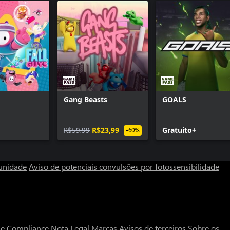
Gang Beasts
GOALS
R$59,99
R$23,99
Gratuito+
-60%
unidade
Aviso de potenciais convulsões por fotossensibilidade
a e Compliance
Nota Legal
Marcas
Avisos de terceiros
Sobre os