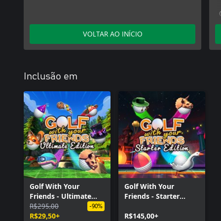
VOLTAR AO INÍCIO
Inclusão em
Golf With Your
Golf With Your
Friends - Ultimate
Friends - Starter
Edition
R$295,00
Edition
-90%
R$29,50+
R$145,00+