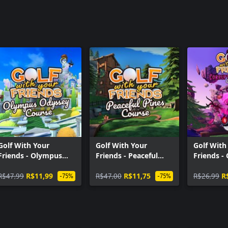
Golf With Your
Golf With Your
Golf With
Friends - Olympus
Friends - Peaceful
Friends -
Odyssey Course
Pines Course
Forest Co
R$47,99
R$11,99
R$47,00
R$11,75
R$26,99
R
-75%
-75%