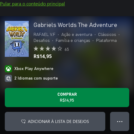
Pular para o conteúdo principal
Gabriels Worlds The Adventure
RAFAEL V.F
•
Ação e aventura
•
Clássicos
•
Desafios
•
Família e crianças
•
Plataforma
65
R$14,95
Xbox Play Anywhere
2 Idiomas com suporte
COMPRAR
R$14,95
ADICIONAR À LISTA DE DESEJOS
● ● ●