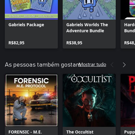
Gabriels Package
Gabriels Worlds The
Hard
Adventure Bundle
Bund
R$82,95
R$38,95
R$48
Mostrar tudo
As pessoas também gostam
FORENSIC - M.E.
The Occultist
Pupp