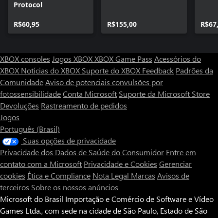
Protocol
R$60,95
R$155,00
R$67
XBOX consoles
Jogos XBOX
XBOX Game Pass
Acessórios do
XBOX
Notícias do XBOX
Suporte do XBOX
Feedback
Padrões da
Comunidade
Aviso de potenciais convulsões por
fotossensibilidade
Conta Microsoft
Suporte da Microsoft Store
Devoluções
Rastreamento de pedidos
Jogos
Português (Brasil)
Suas opções de privacidade
Privacidade dos Dados de Saúde do Consumidor
Entre em
contato com a Microsoft
Privacidade e Cookies
Gerenciar
cookies
Ética e Compliance
Nota Legal
Marcas
Avisos de
terceiros
Sobre os nossos anúncios
Microsoft do Brasil Importação e Comércio de Software e Vídeo
Games Ltda., com sede na cidade de São Paulo, Estado de São