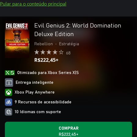
Pular para o conteúdo principal
Evil Genius 2: World Domination
Deluxe Edition
Rebellion
•
Estratégia
68
R$222,45+
Otimizado para Xbox Series X|S
Entrega inteligente
Xbox Play Anywhere
9 Recursos de acessibilidade
10 Idiomas com suporte
COMPRAR
R$222,45+