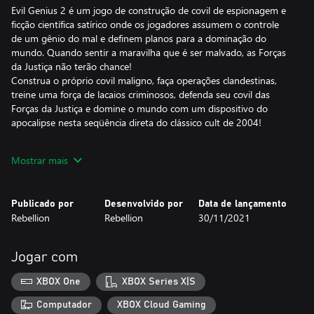
Evil Genius 2 é um jogo de construção de covil de espionagem e
ficção científica satírico onde os jogadores assumem o controle
de um gênio do mal e definem planos para a dominação do
mundo. Quando sentir a maravilha que é ser malvado, as Forças
da Justiça não terão chance!
Construa o próprio covil maligno, faça operações clandestinas,
treine uma força de lacaios criminosos, defenda seu covil das
Forças da Justiça e domine o mundo com um dispositivo do
apocalipse nesta seqüência direta do clássico cult de 2004!
Construções perversas!
Mostrar mais
Todo vilão precisa de um covil em ilha, então escolha seu paraíso
e coloque sua marca sinistra! Modele a estrutura interna do seu
refúgio perigoso para se adequar ao seu estilo de jogo e construa
Publicado por
Desenvolvido por
Data de lançamento
dispositivos maravilhosamente perversos para seus lacaios
Rebellion
Rebellion
30/11/2021
usarem.
Anti-heróis deploráveis!
Jogar com
A competência não será suficiente quando você estiver em uma
operação maligna. À medida que expande e treina sua força de
XBOX One
XBOX Series X|S
trabalho, é possível criar novos especialistas para ajudar a
promover seus planos malignos! Precisa de alguma coisa um
Computador
XBOX Cloud Gaming