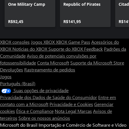
One Military Camp
Republic of Pirates
Cita
R$92,45
R$141,95
R$14
XBOX consoles
Jogos XBOX
XBOX Game Pass
Acessórios do
XBOX
Notícias do XBOX
Suporte do XBOX
Feedback
Padrões da
Comunidade
Aviso de potenciais convulsões por
fotossensibilidade
Conta Microsoft
Suporte da Microsoft Store
Devoluções
Rastreamento de pedidos
Jogos
Português (Brasil)
Suas opções de privacidade
Privacidade dos Dados de Saúde do Consumidor
Entre em
contato com a Microsoft
Privacidade e Cookies
Gerenciar
cookies
Ética e Compliance
Nota Legal
Marcas
Avisos de
terceiros
Sobre os nossos anúncios
Microsoft do Brasil Importação e Comércio de Software e Vídeo