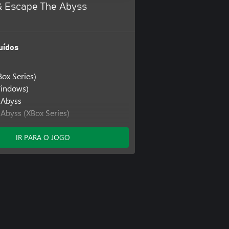
& Escape The Abyss
uídos
Box Series)
Windows)
 Abyss
 Abyss (XBox Series)
 Abyss (Windows)
IR PARA O JOGO