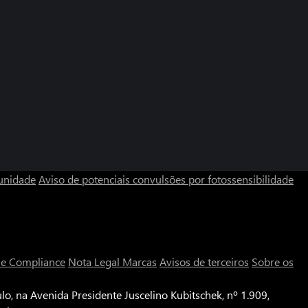
unidade
Aviso de potenciais convulsões por fotossensibilidade
a e Compliance
Nota Legal
Marcas
Avisos de terceiros
Sobre os
o, na Avenida Presidente Juscelino Kubitschek, nº 1.909,