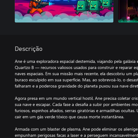
Descrição
Ane é uma exploradora espacial destemida, viajando pela galáxia e
Quartzo B — recursos valiosos usados para construir e reparar e
naves espaciais. Em sua missão mais recente, ela descobriu um 
buraco esculpido em sua superfície. Mas, ao sobrevoá-lo, o desa
falharam e a poderosa gravidade do planeta puxou sua nave dire
Agora presa em um mundo vertical hostil, Ane precisa coletar cri
sua nave e escapar. Cada fase a desafia a subir por ambientes mor
furiosos, espinhos afiados, serras giratórias e armadilhas ocultas
cair em um gás verde tóxico que causa morte instantânea.
Armada com um blaster de plasma, Ane pode eliminar os alieníge
empunham perigosas facas a laser e a perseguem incansavelmen