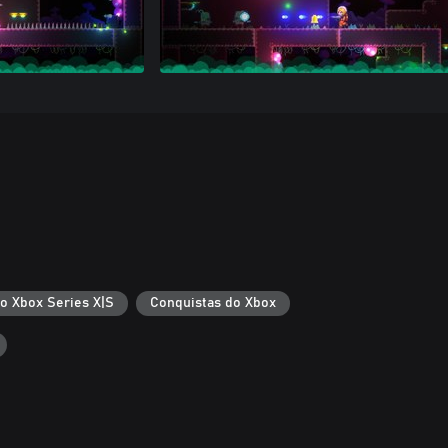
 o Xbox Series X|S
Conquistas do Xbox