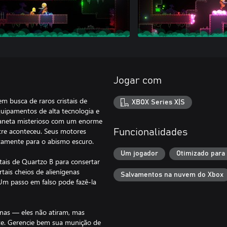
Jogar com
m busca de raros cristais de
XBOX Series X|S
quipamentos de alta tecnologia e
planeta misterioso com um enorme
stre aconteceu. Seus motores
Funcionalidades
tamente para o abismo escuro.
Um jogador
Otimizado para
stais de Quartzo B para consertar
tais cheios de alienígenas
Salvamentos na nuvem do Xbox
. Um passo em falso pode fazê-la
nas — eles não atiram, mas
te. Gerencie bem sua munição de