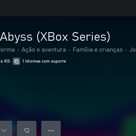
 Abyss (XBox Series)
forma
•
Ação e aventura
•
Família e crianças
•
Jo
es X|S
1 Idiomas com suporte
● ● ●