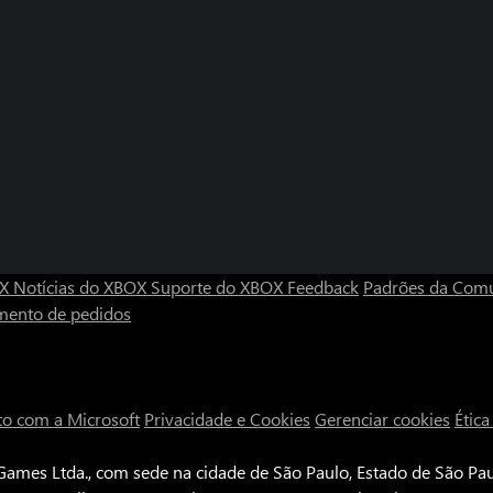
OX
Notícias do XBOX
Suporte do XBOX
Feedback
Padrões da Com
mento de pedidos
to com a Microsoft
Privacidade e Cookies
Gerenciar cookies
Étic
ames Ltda., com sede na cidade de São Paulo, Estado de São Paul