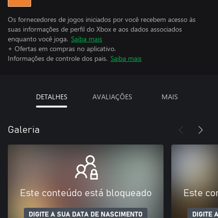
Os fornecedores de jogos iniciados por você recebem acesso às
suas informações de perfil do Xbox e aos dados associados
enquanto você joga.
Saiba mais
+ Ofertas em compras no aplicativo.
Informações de controle dos pais.
Saiba mais
DETALHES
AVALIAÇÕES
MAIS
Galeria
Este conteúdo está bloqueado
Este co
DIGITE A SUA DATA DE NASCIMENTO
DIGITE 