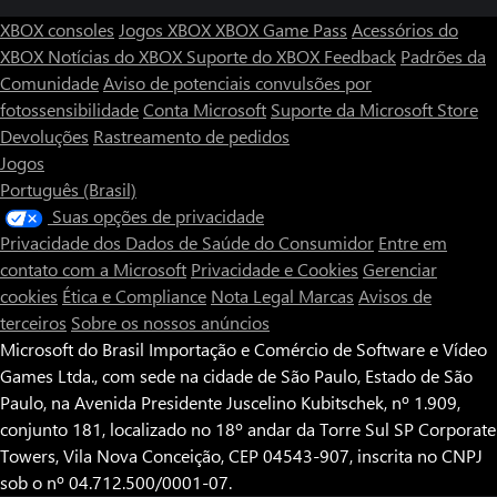
XBOX consoles
Jogos XBOX
XBOX Game Pass
Acessórios do
XBOX
Notícias do XBOX
Suporte do XBOX
Feedback
Padrões da
Comunidade
Aviso de potenciais convulsões por
fotossensibilidade
Conta Microsoft
Suporte da Microsoft Store
Devoluções
Rastreamento de pedidos
Jogos
Português (Brasil)
Suas opções de privacidade
Privacidade dos Dados de Saúde do Consumidor
Entre em
contato com a Microsoft
Privacidade e Cookies
Gerenciar
cookies
Ética e Compliance
Nota Legal
Marcas
Avisos de
terceiros
Sobre os nossos anúncios
Microsoft do Brasil Importação e Comércio de Software e Vídeo
Games Ltda., com sede na cidade de São Paulo, Estado de São
Paulo, na Avenida Presidente Juscelino Kubitschek, nº 1.909,
conjunto 181, localizado no 18º andar da Torre Sul SP Corporate
Towers, Vila Nova Conceição, CEP 04543-907, inscrita no CNPJ
sob o nº 04.712.500/0001-07.