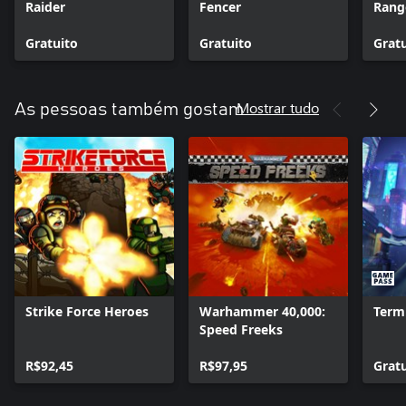
Raider
Fencer
Rang
Gratuito
Gratuito
Grat
Mostrar tudo
As pessoas também gostam
Strike Force Heroes
Warhammer 40,000:
Term
Speed Freeks
R$92,45
R$97,95
Grat