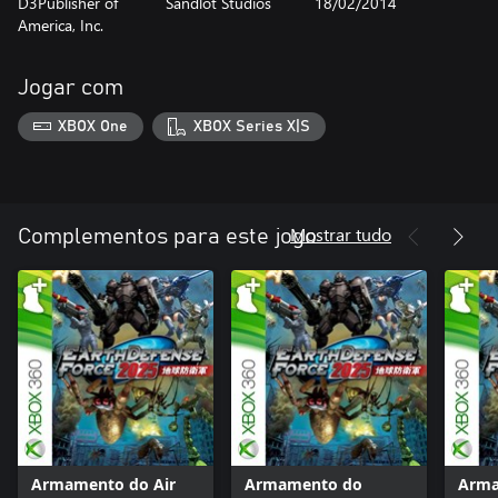
D3Publisher of
Sandlot Studios
18/02/2014
America, Inc.
Jogar com
XBOX One
XBOX Series X|S
Mostrar tudo
Complementos para este jogo
Armamento do Air
Armamento do
Arma