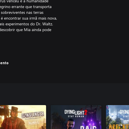
vírus venceu e a humanidade
egrino errante que transporta
 sobreviventes nas terras
 é encontrar sua irmã mais nova,
is experimentos do Dr. Waltz.
 descobrir que Mia ainda pode
conflitos, que envolverão você
lidades para derrotar hordas de
 edifícios e telhados de Villedor
mento
noite. Quando o Sol se põe, as
vento catastrófico que mudaria o
lguns assentamentos. A
spécie: hordas implacáveis de
princípio tudo parece bem... pelo
es mais sinistros da cidade