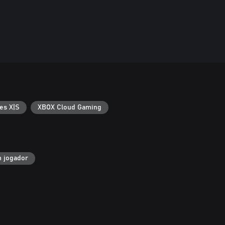
es X|S
XBOX Cloud Gaming
 jogador