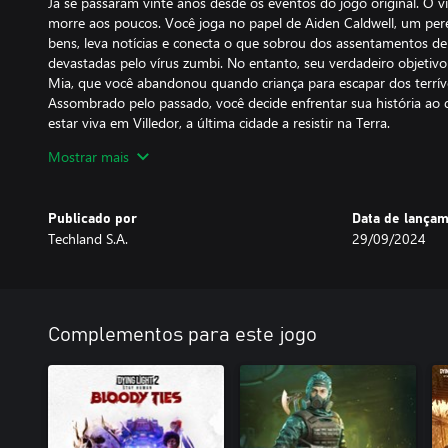
Já se passaram vinte anos desde os eventos do jogo original. O 
morre aos poucos. Você joga no papel de Aiden Caldwell, um per
bens, leva notícias e conecta o que sobrou dos assentamentos de
devastadas pelo vírus zumbi. No entanto, seu verdadeiro objetivo
Mia, que você abandonou quando criança para escapar dos terríve
Assombrado pelo passado, você decide enfrentar sua história ao
estar viva em Villedor, a última cidade a resistir na Terra.
Mostrar mais
Rapidamente, você se encontra em um assentamento tomado por 
em combates sangrentos e imaginativos. Portanto, afie suas habi
zumbis e forjar alianças. Vasculhe a cidade, atravesse livremente os
Publicado por
Data de lança
em busca de riquezas em áreas remotas, e tome muito cuidado à 
Techland S.A.
29/09/2024
ruas são tomadas por monstros.
UM MUNDO PÓS-APOCALÍPTICO
Quinze anos atrás, a humanidade foi devastada pela Queda, um e
mundo para sempre. Por volta do ano de 2036, restam apenas a
Complementos para este jogo
humanidade morre aos poucos, abrindo caminho para uma nova e
zumbis.
O DIA É DOS VIVOS; A NOITE, DOS INFECTADOS
Durante o dia, os sobreviventes tentam levar a vida por aqui. E a 
menos até o cair da noite. Quando a luz do dia se apaga, habitant