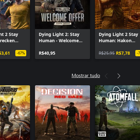
ht 2 Stay
Dying Light 2: Stay
Dying Light 2 Stay
recken
Human - Welcome
Human: Hakon
Offer: Essential
Bundle
$3,61
Starter Kit
R$40,95
R$25,95
R$7,78
-67%
-
Mostrar tudo