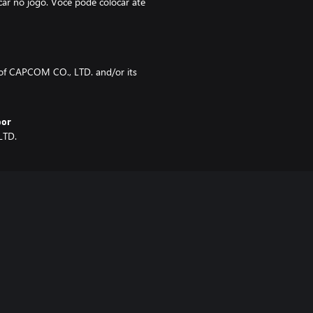
ar no jogo. Você pode colocar até
f CAPCOM CO., LTD. and/or its
por
LTD.