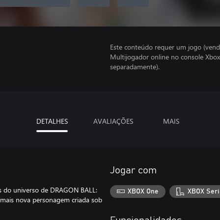
Este conteúdo requer um jogo (vend
Multijogador online no console Xbox
separadamente).
DETALHES
AVALIAÇÕES
MAIS
Jogar com
sas do universo de DRAGON BALL:
XBOX One
XBOX Seri
mais nova personagem criada sob