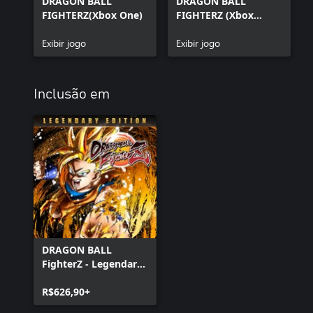
DRAGON BALL
DRAGON BALL
FIGHTERZ(Xbox One)
FIGHTERZ (Xbox
Series X|S)
Exibir jogo
Exibir jogo
Inclusão em
DRAGON BALL
FighterZ - Legendary
Edition(Xbox Series
X|S & Xbox One)
R$626,90+