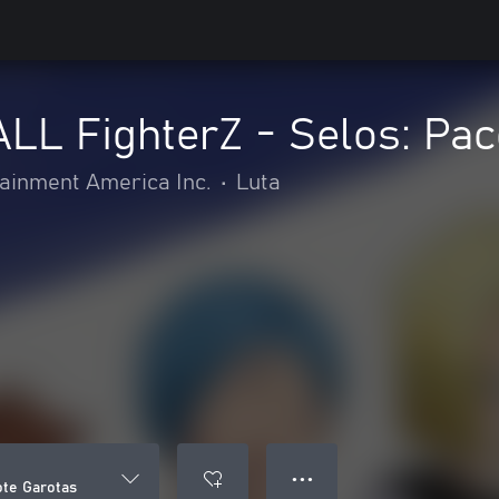
L FighterZ - Selos: Pac
inment America Inc.
•
Luta
● ● ●
te Garotas