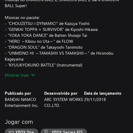
BALL Super!
Músicas no pacote:
- "CHOUZETSU☆DYNAMIC!" de Kazuya Yoshii
- "GENKAI TOPPA × SURVIVOR" de Kiyoshi Hikawa
- "YOKA YOKA DANCE" de Batten Showjo Tai
- "HERO ～Kibou no Uta～" de FLOW
- "DRAGON SOUL" de Takayoshi Tanimoto
- "UNMEINO HI ～TAMASHII VS TAMASHII～" de Hironobu
Kageyama
- "KYUUKYOKUNO BATTLE" (Instrumental)
- "MOETSUKIRO!! NESSEN RESSEN CHOU GEKISEN BGM"
Mostrar mais
- "SHIO YOBU CELL GAME"
- "TENKA WAKEMENO CHOUKESSEN!!"
- "DRAGON BALL Z BGM"
Publicado por
Desenvolvido por
Data de lançamento
BANDAI NAMCO
ARC SYSTEM WORKS
29/11/2018
Entertainment Inc.
CO.,LTD.
Jogar com
XBOX One
XBOX Series X|S