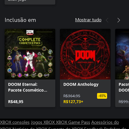
Mostrar tudo
Inclusão em
DOOM Eternal:
DOOM Anthology
Paco
Pacote Cosmético
DOOM
Completo
R$364,95
Anci
-65%
R$48,95
R$127,73+
R$99
XBOX consoles
Jogos XBOX
XBOX Game Pass
Acessórios do
XBOX
Notícias do XBOX
Suporte do XBOX
Feedback
Padrões da