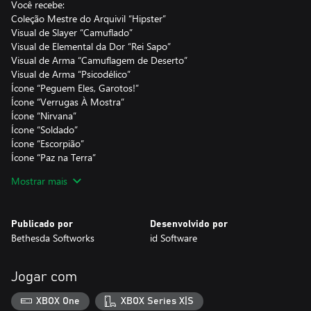
Você recebe:
Coleção Mestre do Arquivil “Hipster”
Visual de Slayer “Camuflado”
Visual de Elemental da Dor “Rei Sapo”
Visual de Arma “Camuflagem de Deserto”
Visual de Arma “Psicodélico”
Ícone “Peguem Eles, Garotos!”
Ícone “Verrugas À Mostra”
Ícone “Nirvana”
Ícone “Soldado”
Ícone “Escorpião”
Ícone “Paz na Terra”
Identificação “Vet”
Mostrar mais
Título “Homem de Paz”
*É preciso ter o jogo base DOOM Eternal para jogar este
Publicado por
Desenvolvido por
conteúdo.
Bethesda Softworks
id Software
Jogar com
XBOX One
XBOX Series X|S