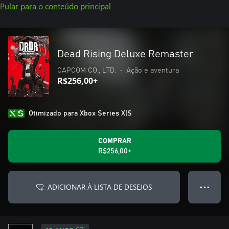
Pular para o conteúdo principal
Dead Rising Deluxe Remaster
CAPCOM CO., LTD.
•
Ação e aventura
R$256,00+
Otimizado para Xbox Series X|S
COMPRAR
R$256,00+
ADICIONAR À LISTA DE DESEJOS
● ● ●