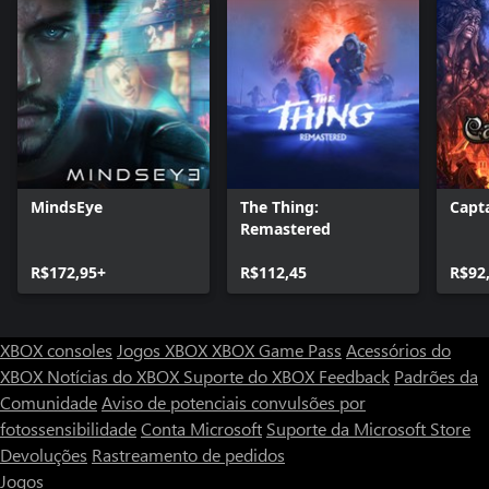
MindsEye
The Thing:
Capt
Remastered
R$172,95+
R$112,45
R$92
XBOX consoles
Jogos XBOX
XBOX Game Pass
Acessórios do
XBOX
Notícias do XBOX
Suporte do XBOX
Feedback
Padrões da
Comunidade
Aviso de potenciais convulsões por
fotossensibilidade
Conta Microsoft
Suporte da Microsoft Store
Devoluções
Rastreamento de pedidos
Jogos