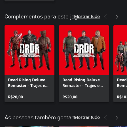
Mostrar tudo
Complementos para este jogo
Dead Rising Deluxe
Dead Rising Deluxe
Dead
Remaster - Trajes e
Remaster - Trajes e
Rema
Música: Pacote Vilões
Música: Pacote Heróis
Traje
do Resident Evil
R$20,00
do Resident Evil
R$20,00
conj
R$10
Mostrar tudo
As pessoas também gostam