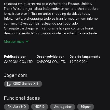
colocada em quarentena pelo exército dos Estados Unidos.
Frank West, um jornalista independente, sente o cheiro do furo
jornalístico e se infiltra no único shopping da cidade toda.
Infelizmente, o shoppping todo se transformou em um inferno
com incontáveis zumbis rastejando por todo lado.
O resgate vai chegar em 72 horas, e fica por conta de Frank
descobrir a verdade por trás do incidente antes que seja tarde
demais!
Mostrar mais
- Gráficos realistas renovados através do RE ENGINE!
Todos os gráficos do jogo, incluindo personagens e cenários,
Publicado por
Desenvolvido por
Data de lançamento
foram renovados e consideravelmente melhorados em relação ao
CAPCOM CO., LTD.
CAPCOM CO., LTD.
19/09/2024
original para trazer maior realismo: as expressões faciais dos
personagens, as texturas dos materiais, e até o sangue espirrado
para todos os lados.
Jogar com
Hordas de zumbis ocuparão a tela inteira com gráficos
inteiramente renovados!
XBOX Series X|S
- Muito mais fácil de jogar!
A jogabilidade do original permanece intacta, mas conta com
Funcionalidades
vários ajustes para melhorar a experiência de jogo, como
salvamento automático, controles renovados, interface
4K Ultra HD
HDR10
Um jogador
60fps+