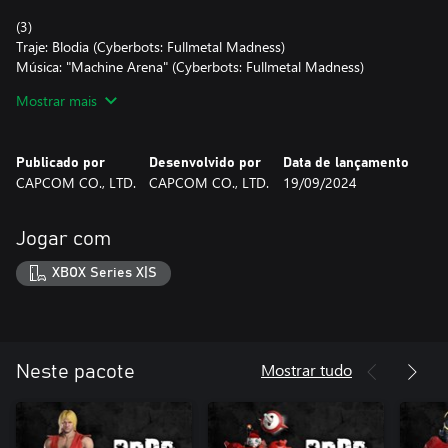
(3)
Traje: Blodia (Cyberbots: Fullmetal Madness)
Música: "Machine Arena" (Cyberbots: Fullmetal Madness)
Mostrar mais
(4)
Traje: Rikuo (Darkstalkers series)
Música: "Rikuo Stage" (Darkstalkers series)
Publicado por
Desenvolvido por
Data de lançamento
CAPCOM CO., LTD.
CAPCOM CO., LTD.
19/09/2024
*Os trajes podem ser vestidos no armário localizado na Sala de
Segurança, dentro do jogo.
*As músicas podem ser escolhidas através da opção "Mudar
Jogar com
Música do Shopping", na tela de Opções.
XBOX Series X|S
*Este conteúdo também está incluido em um pacote vendido
separadamente.
Evite comprar o mesmo conteúdo duas vezes.
Mostrar tudo
Neste pacote