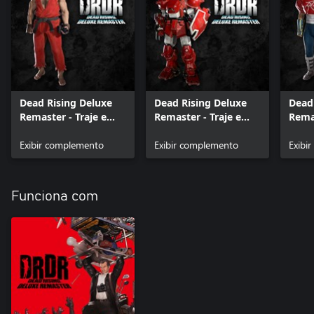
Dead Rising Deluxe
Dead Rising Deluxe
Dead
Remaster - Traje e
Remaster - Traje e
Remas
Música: Ken
Música: Blodia
Músi
Exibir complemento
Exibir complemento
Exibi
Funciona com