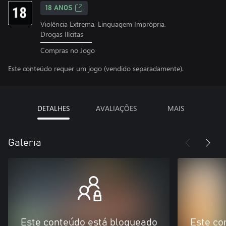
18 ANOS
Violência Extrema, Linguagem Imprópria,
Drogas Ilícitas
Compras no Jogo
Este conteúdo requer um jogo (vendido separadamente).
DETALHES
AVALIAÇÕES
MAIS
Galeria
Este conteúdo está bloqueado
Este co