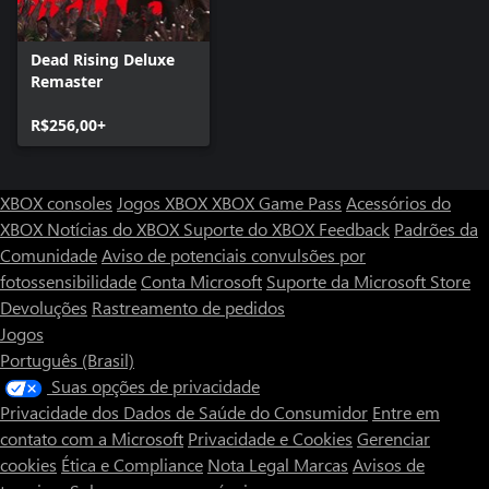
Dead Rising Deluxe
Remaster
R$256,00+
XBOX consoles
Jogos XBOX
XBOX Game Pass
Acessórios do
XBOX
Notícias do XBOX
Suporte do XBOX
Feedback
Padrões da
Comunidade
Aviso de potenciais convulsões por
fotossensibilidade
Conta Microsoft
Suporte da Microsoft Store
Devoluções
Rastreamento de pedidos
Jogos
Português (Brasil)
Suas opções de privacidade
Privacidade dos Dados de Saúde do Consumidor
Entre em
contato com a Microsoft
Privacidade e Cookies
Gerenciar
cookies
Ética e Compliance
Nota Legal
Marcas
Avisos de