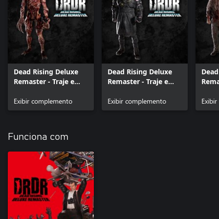
Dead Rising Deluxe
Dead Rising Deluxe
Dead
Remaster - Traje e
Remaster - Traje e
Remas
Música: Carnífice
Música: Nemesis
Músi
Exibir complemento
Exibir complemento
Moto
Exibi
Funciona com