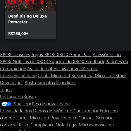
Dead Rising Deluxe
Remaster
R$256,00+
XBOX consoles
Jogos XBOX
XBOX Game Pass
Acessórios do
XBOX
Notícias do XBOX
Suporte do XBOX
Feedback
Padrões da
Comunidade
Aviso de potenciais convulsões por
fotossensibilidade
Conta Microsoft
Suporte da Microsoft Store
Devoluções
Rastreamento de pedidos
Jogos
Português (Brasil)
Suas opções de privacidade
Privacidade dos Dados de Saúde do Consumidor
Entre em
contato com a Microsoft
Privacidade e Cookies
Gerenciar
cookies
Ética e Compliance
Nota Legal
Marcas
Avisos de