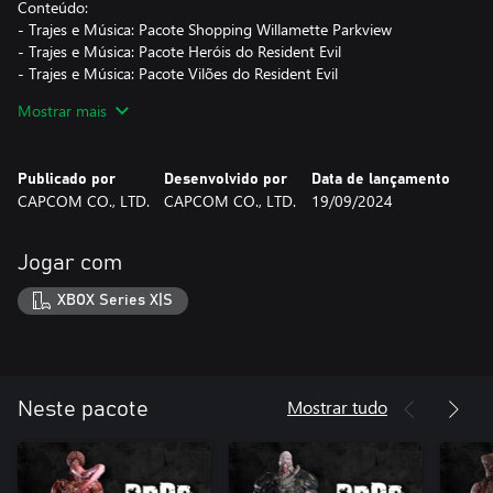
Conteúdo:
- Trajes e Música: Pacote Shopping Willamette Parkview
- Trajes e Música: Pacote Heróis do Resident Evil
- Trajes e Música: Pacote Vilões do Resident Evil
- Trajes e Música: Pacote Mega Man
Mostrar mais
- Trajes e Música: Pacote Capcom Fighters
*Os trajes podem ser vestidos no armário localizado na Sala de
Publicado por
Desenvolvido por
Data de lançamento
Segurança, dentro do jogo.
CAPCOM CO., LTD.
CAPCOM CO., LTD.
19/09/2024
*As músicas podem ser escolhidas através da opção "Mudar
Música do Shopping", na tela de Opções.
Jogar com
XBOX Series X|S
Mostrar tudo
Neste pacote