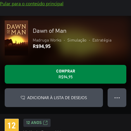
Pular para o conteúdo principal
Dawn of Man
Madruga Works
•
Simulação
•
Estratégia
R$94,95
COMPRAR
R$94,95
ADICIONAR À LISTA DE DESEJOS
● ● ●
12 ANOS