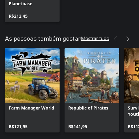
Planetbase
R$212,45
Mostrar tudo
As pessoas também gostam
Farm Manager World
Republic of Pirates
Survi
Youth
Editi
R$121,95
R$141,95
R$11