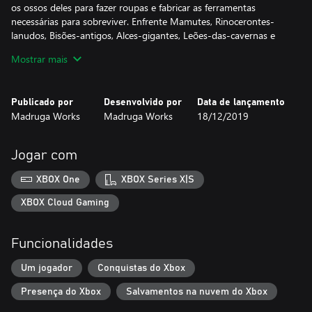
os ossos deles para fazer roupas e fabricar as ferramentas
necessárias para sobreviver. Enfrente Mamutes, Rinocerontes-
lanudos, Bisões-antigos, Alces-gigantes, Leões-das-cavernas e
outras espécies que vagavam pela Terra na época.
Mostrar mais
Colete
Colete vários recursos do ambiente: frutas, bagas, água, madeira,
Publicado por
Desenvolvido por
Data de lançamento
sílex, pedras e minérios. Use-os para cozinhar, fabricar
Madruga Works
Madruga Works
18/12/2019
ferramentas e construir estruturas em seu assentamento.
Planeje para os tempos difíceis
Jogar com
Há mais peixes na primavera, as bagas e frutas podem ser
colhidas no verão e os animais são mais fáceis de encontrar
XBOX One
XBOX Series X|S
quando está quente. Quando o inverno chegar, lembre-se de ter
alimentos não perecíveis e roupas quentes suficientes para
XBOX Cloud Gaming
sobreviver.
Funcionalidades
Expanda e reforce seu assentamento
Construa mais casas e instalações para expandir a população.
Um jogador
Conquistas do Xbox
Erga fortificações e fabrique armas para ficar com tudo pronto
quando o conflito inevitável chegar.
Presença do Xbox
Salvamentos na nuvem do Xbox