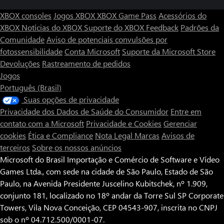
XBOX consoles
Jogos XBOX
XBOX Game Pass
Acessórios do
XBOX
Notícias do XBOX
Suporte do XBOX
Feedback
Padrões da
Comunidade
Aviso de potenciais convulsões por
fotossensibilidade
Conta Microsoft
Suporte da Microsoft Store
Devoluções
Rastreamento de pedidos
Jogos
Português (Brasil)
Suas opções de privacidade
Privacidade dos Dados de Saúde do Consumidor
Entre em
contato com a Microsoft
Privacidade e Cookies
Gerenciar
cookies
Ética e Compliance
Nota Legal
Marcas
Avisos de
terceiros
Sobre os nossos anúncios
Microsoft do Brasil Importação e Comércio de Software e Vídeo
Games Ltda., com sede na cidade de São Paulo, Estado de São
Paulo, na Avenida Presidente Juscelino Kubitschek, nº 1.909,
conjunto 181, localizado no 18º andar da Torre Sul SP Corporate
Towers, Vila Nova Conceição, CEP 04543-907, inscrita no CNPJ
sob o nº 04.712.500/0001-07.