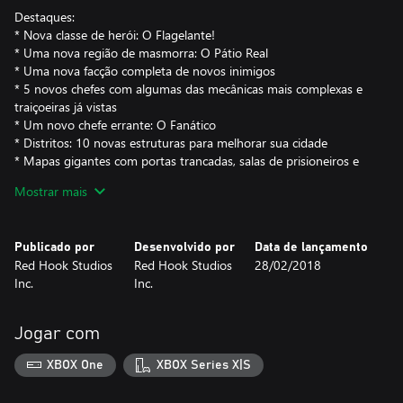
Destaques:
* Nova classe de herói: O Flagelante!
* Uma nova região de masmorra: O Pátio Real
* Uma nova facção completa de novos inimigos
* 5 novos chefes com algumas das mecânicas mais complexas e
traiçoeiras já vistas
* Um novo chefe errante: O Fanático
* Distritos: 10 novas estruturas para melhorar sua cidade
* Mapas gigantes com portas trancadas, salas de prisioneiros e
salvamento de progresso
Mostrar mais
* Conjuntos de preciosidades baseados na história do jogo para
todos os heróis - e com bônus de conjunto!
Publicado por
Desenvolvido por
Data de lançamento
Na medida em que a Maldição Escarlate se espalha
Red Hook Studios
Red Hook Studios
28/02/2018
implacavelmente pela propriedade, grupos de heróis terão de
Inc.
Inc.
lutar contra novos inimigos em regiões familiares, assim como
explorar um novo ambiente extenso: o Pátio Real. Em seu
interior, entre objetos, armadilhas e obstáculos únicos, uma
Jogar com
facção completa com novos inimigos sanguinários o aguarda,
comandada por três chefes distintos. Estes inimigos hediondos e
XBOX One
XBOX Series X|S
confrontos épicos oferecerão novas mecânicas de combate,
testando os limites das suas estratégias favoritas.