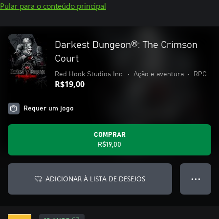
Pular para o conteúdo principal
Darkest Dungeon®: The Crimson
Court
Red Hook Studios Inc.
•
Ação e aventura
•
RPG
R$19,00
Requer um jogo
COMPRAR
R$19,00
ADICIONAR À LISTA DE DESEJOS
● ● ●