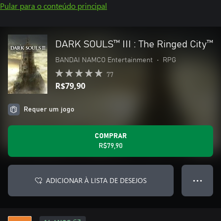
Pular para o conteúdo principal
DARK SOULS™ III : The Ringed City™
BANDAI NAMCO Entertainment
•
RPG
77
R$79,90
Requer um jogo
COMPRAR
R$79,90
ADICIONAR À LISTA DE DESEJOS
● ● ●