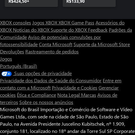
R$424,50+
R$133,90
XBOX consoles
Jogos XBOX
XBOX Game Pass
Acessórios do
XBOX
Notícias do XBOX
Suporte do XBOX
Feedback
Padrões da
Comunidade
Aviso de potenciais convulsões por
fotossensibilidade
Conta Microsoft
Suporte da Microsoft Store
Devoluções
Rastreamento de pedidos
Jogos
Português (Brasil)
Suas opções de privacidade
Privacidade dos Dados de Saúde do Consumidor
Entre em
contato com a Microsoft
Privacidade e Cookies
Gerenciar
cookies
Ética e Compliance
Nota Legal
Marcas
Avisos de
terceiros
Sobre os nossos anúncios
Microsoft do Brasil Importação e Comércio de Software e Vídeo
Games Ltda., com sede na cidade de São Paulo, Estado de São
Paulo, na Avenida Presidente Juscelino Kubitschek, nº 1.909,
conjunto 181, localizado no 18º andar da Torre Sul SP Corporate