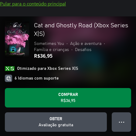
Pular para o conteúdo principal
Cat and Ghostly Road (Xbox Series
X|S)
Sometimes You
•
Ação e aventura
•
Família e crianças
•
Desafios
R$36,95
Otimizado para Xbox Series X|S
6 Idiomas com suporte
COMPRAR
R$36,95
OBTER
● ● ●
Avaliação gratuita