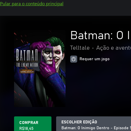
Pular para o conteúdo principal
Batman: O I
Telltale
•
Ação e avent
Requer um jogo
ESCOLHER EDIÇÃO
COMPRAR
Batman: O Inimigo Dentro - Episode 
R$18,45