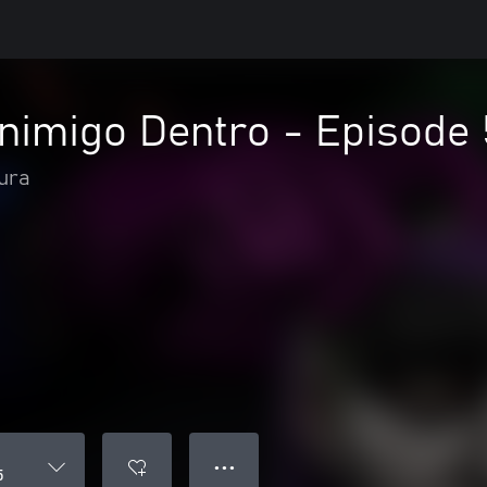
nimigo Dentro - Episode 
ura
● ● ●
5