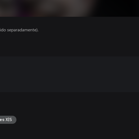
ido separadamente).
es X|S