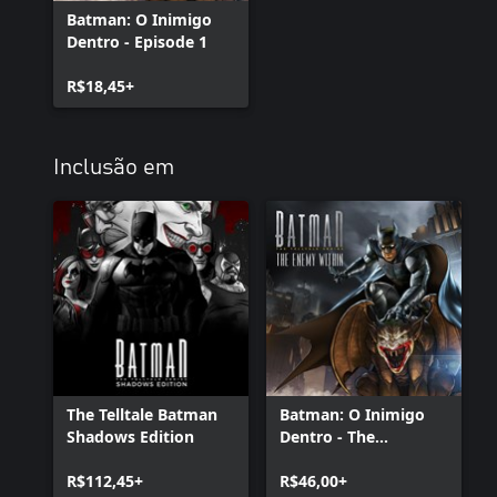
Batman: O Inimigo
Dentro - Episode 1
R$18,45+
Inclusão em
The Telltale Batman
Batman: O Inimigo
Shadows Edition
Dentro - The
Complete Season
R$112,45+
(Episodes 1-5)
R$46,00+